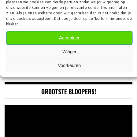
plaatsen we cookies van derde partijen zodat we jouw gedrag op
Wie is Jan Virgili? De aanvaller die bij Ajax op de radar staat
onze website kunnen volgen en je relevante content kunnen laten
‘Sunderland aast op de handtekening van Ernst Poku’
zien. Als je onze website goed wilt gebruiken dan is het nodig dat je
‘Ajax wil nog vijf nieuwe spelers halen’
onze cookies accepteert. Dat doe je door op de 'button' hieronder de
‘PSV meldt zich in Alkmaar voor 24-jarige Troy Parrott’
klikken...
Accepteer
VOETBALSNAFU OP TIKTOK
Weiger
@voetbalsnafu
Voorkeuren
GROOTSTE BLOOPERS!
Video
Player