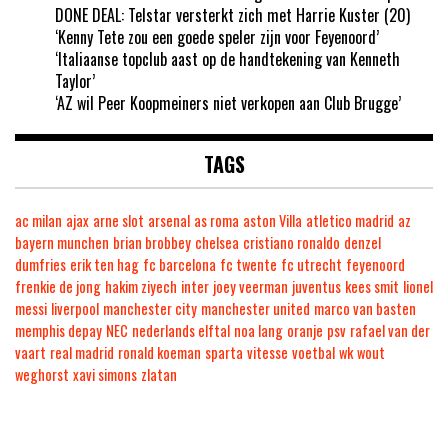
DONE DEAL: Telstar versterkt zich met Harrie Kuster (20)
‘Kenny Tete zou een goede speler zijn voor Feyenoord’
‘Italiaanse topclub aast op de handtekening van Kenneth
Taylor’
‘AZ wil Peer Koopmeiners niet verkopen aan Club Brugge’
TAGS
ac milan
ajax
arne slot
arsenal
as roma
aston Villa
atletico madrid
az
bayern munchen
brian brobbey
chelsea
cristiano ronaldo
denzel
dumfries
erik ten hag
fc barcelona
fc twente
fc utrecht
feyenoord
frenkie de jong
hakim ziyech
inter
joey veerman
juventus
kees smit
lionel
messi
liverpool
manchester city
manchester united
marco van basten
memphis depay
NEC
nederlands elftal
noa lang
oranje
psv
rafael van der
vaart
real madrid
ronald koeman
sparta
vitesse
voetbal
wk
wout
weghorst
xavi simons
zlatan