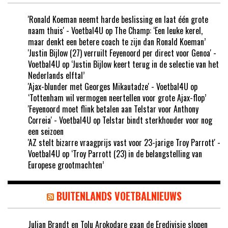
'Ronald Koeman neemt harde beslissing en laat één grote
naam thuis' - Voetbal4U
op
The Champ: ‘Een leuke kerel,
maar denkt een betere coach te zijn dan Ronald Koeman’
'Justin Bijlow (27) verruilt Feyenoord per direct voor Genoa' -
Voetbal4U
op
‘Justin Bijlow keert terug in de selectie van het
Nederlands elftal’
'Ajax-blunder met Georges Mikautadze' - Voetbal4U
op
‘Tottenham wil vermogen neertellen voor grote Ajax-flop’
'Feyenoord moet flink betalen aan Telstar voor Anthony
Correia' - Voetbal4U
op
Telstar bindt sterkhouder voor nog
een seizoen
'AZ stelt bizarre vraagprijs vast voor 23-jarige Troy Parrott' -
Voetbal4U
op
‘Troy Parrott (23) in de belangstelling van
Europese grootmachten’
BUITENLANDS VOETBALNIEUWS
Julian Brandt en Tolu Arokodare gaan de Eredivisie slopen