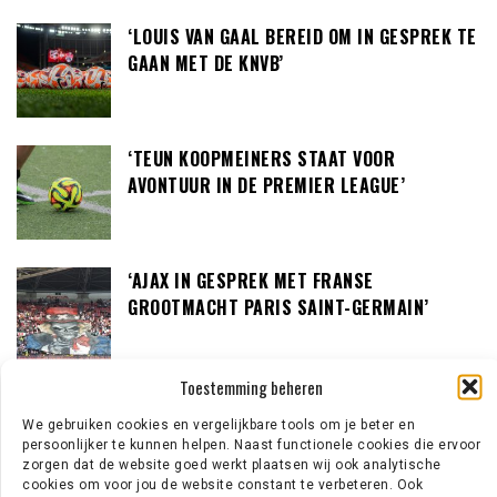
‘LOUIS VAN GAAL BEREID OM IN GESPREK TE
GAAN MET DE KNVB’
‘TEUN KOOPMEINERS STAAT VOOR
AVONTUUR IN DE PREMIER LEAGUE’
‘AJAX IN GESPREK MET FRANSE
GROOTMACHT PARIS SAINT-GERMAIN’
Toestemming beheren
EREDIVISIE NIEUWS
We gebruiken cookies en vergelijkbare tools om je beter en
persoonlijker te kunnen helpen. Naast functionele cookies die ervoor
zorgen dat de website goed werkt plaatsen wij ook analytische
cookies om voor jou de website constant te verbeteren. Ook
Wouter Goes zet krabbel onder nieuw contract bij AZ