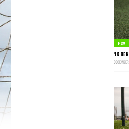
PSV
‘IK BE
DECEMBER