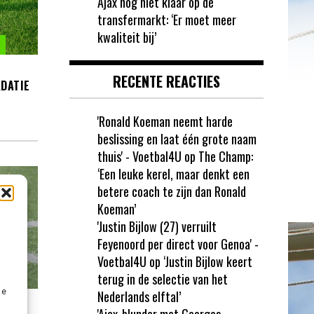
Ajax nog niet klaar op de
transfermarkt: ‘Er moet meer
kwaliteit bij’
RECENTE REACTIES
DATIE
'Ronald Koeman neemt harde
beslissing en laat één grote naam
thuis' - Voetbal4U
op
The Champ:
‘Een leuke kerel, maar denkt een
betere coach te zijn dan Ronald
Koeman’
'Justin Bijlow (27) verruilt
Feyenoord per direct voor Genoa' -
Voetbal4U
op
‘Justin Bijlow keert
terug in de selectie van het
ze
Nederlands elftal’
P