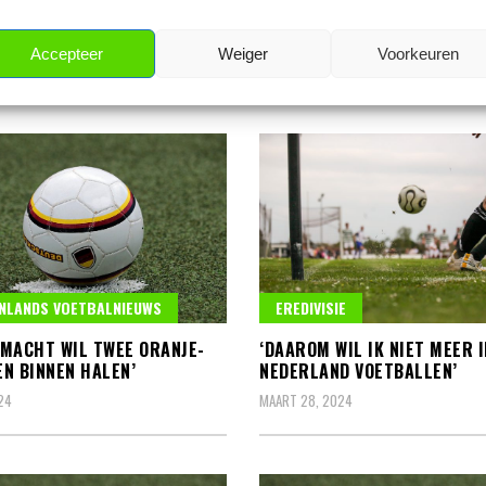
 MILJOEN EURO’
KOMST VOOR 21-JARIGE XAVI
SIMONS’
 19, 2025
Accepteer
Weiger
Voorkeuren
MAART 19, 2025
NLANDS VOETBALNIEUWS
EREDIVISIE
MACHT WIL TWEE ORANJE-
‘DAAROM WIL IK NIET MEER I
N BINNEN HALEN’
NEDERLAND VOETBALLEN’
24
MAART 28, 2024