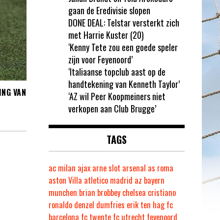
gaan de Eredivisie slopen
DONE DEAL: Telstar versterkt zich
met Harrie Kuster (20)
‘Kenny Tete zou een goede speler
zijn voor Feyenoord’
‘Italiaanse topclub aast op de
handtekening van Kenneth Taylor’
ING VAN
‘AZ wil Peer Koopmeiners niet
verkopen aan Club Brugge’
TAGS
ac milan
ajax
arne slot
arsenal
as roma
aston Villa
atletico madrid
az
bayern
munchen
brian brobbey
chelsea
cristiano
ronaldo
denzel dumfries
erik ten hag
fc
barcelona
fc twente
fc utrecht
feyenoord