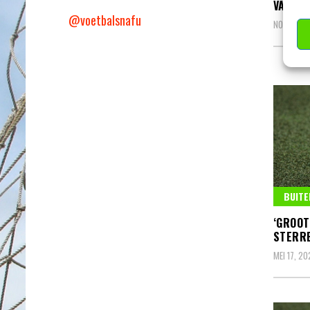
VAN 14
@voetbalsnafu
NOVEMBER
BUITE
‘GROOT
STERRE
MEI 17, 20