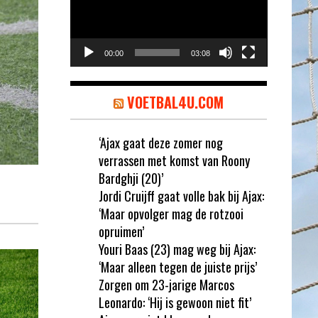
00:00
03:08
VOETBAL4U.COM
‘Ajax gaat deze zomer nog
verrassen met komst van Roony
Bardghji (20)’
Jordi Cruijff gaat volle bak bij Ajax:
‘Maar opvolger mag de rotzooi
opruimen’
Youri Baas (23) mag weg bij Ajax:
‘Maar alleen tegen de juiste prijs’
Zorgen om 23-jarige Marcos
Leonardo: ‘Hij is gewoon niet fit’