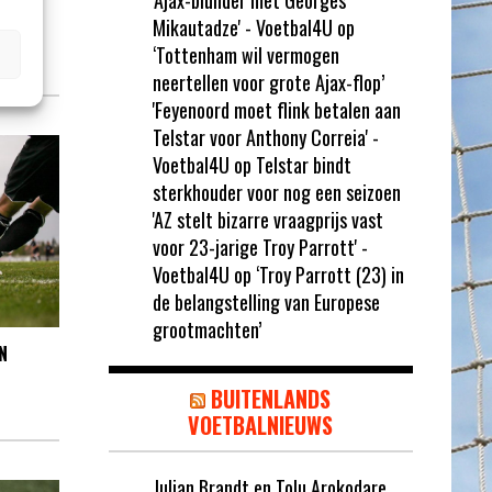
'Ajax-blunder met Georges
Mikautadze' - Voetbal4U
op
‘Tottenham wil vermogen
neertellen voor grote Ajax-flop’
'Feyenoord moet flink betalen aan
Telstar voor Anthony Correia' -
Voetbal4U
op
Telstar bindt
sterkhouder voor nog een seizoen
'AZ stelt bizarre vraagprijs vast
voor 23-jarige Troy Parrott' -
Voetbal4U
op
‘Troy Parrott (23) in
de belangstelling van Europese
grootmachten’
N
BUITENLANDS
VOETBALNIEUWS
Julian Brandt en Tolu Arokodare