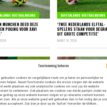
NLANDS VOETBALNIEUWS
BUITENLANDS VOETBALNIEUWS
N MUNCHEN DEED DEZE
‘TWEE NEDERLANDS ELFTAL-
EN POGING VOOR XAVI
SPELERS STAAN VOOR DEGRA
’
UIT GROTE COMPETITIE’
 2026
MAART 14, 2026
Toestemming beheren
gebruiken cookies en vergelijkbare tools om je beter en persoonlijker te
nen helpen. Naast functionele cookies die ervoor zorgen dat de website
d werkt plaatsen wij ook analytische cookies om voor jou de website
stant te verbeteren. Ook plaatsen we cookies van derde partijen zodat we
NLANDS VOETBALNIEUWS
BUITENLANDS VOETBALNIEUWS
w gedrag op onze website kunnen volgen en je relevante content kunnen
en zien. Als je onze website goed wilt gebruiken dan is het nodig dat je on
LJOEN EN EEN RIANT SALARIS
‘ZOMERSE MEGATRANSFER O
kies accepteert. Dat doe je door op de 'button' hieronder de klikken...