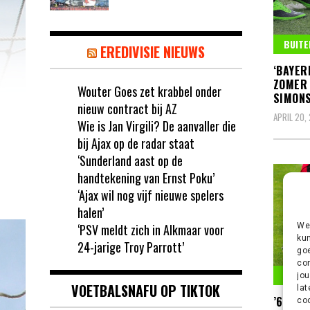
BUITE
EREDIVISIE NIEUWS
‘BAYER
ZOMER 
Wouter Goes zet krabbel onder
SIMONS
nieuw contract bij AZ
APRIL 20,
Wie is Jan Virgili? De aanvaller die
bij Ajax op de radar staat
‘Sunderland aast op de
handtekening van Ernst Poku’
‘Ajax wil nog vijf nieuwe spelers
halen’
‘PSV meldt zich in Alkmaar voor
We 
kun
24-jarige Troy Parrott’
goe
con
BUITE
jou
VOETBALSNAFU OP TIKTOK
lat
’65 MI
coo