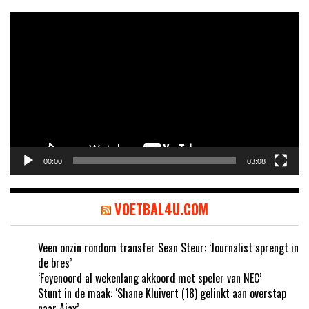
Video
Player
00:00
03:08
VOETBAL4U.COM
Veen onzin rondom transfer Sean Steur: ‘Journalist sprengt in
de bres’
‘Feyenoord al wekenlang akkoord met speler van NEC’
Stunt in de maak: ‘Shane Kluivert (18) gelinkt aan overstap
naar Ajax’