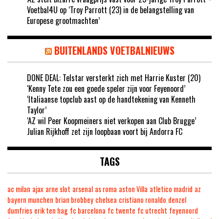
Voetbal4U
op
‘Troy Parrott (23) in de belangstelling van
Europese grootmachten’
BUITENLANDS VOETBALNIEUWS
DONE DEAL: Telstar versterkt zich met Harrie Kuster (20)
‘Kenny Tete zou een goede speler zijn voor Feyenoord’
‘Italiaanse topclub aast op de handtekening van Kenneth
Taylor’
‘AZ wil Peer Koopmeiners niet verkopen aan Club Brugge’
Julian Rijkhoff zet zijn loopbaan voort bij Andorra FC
TAGS
ac milan
ajax
arne slot
arsenal
as roma
aston Villa
atletico madrid
az
bayern munchen
brian brobbey
chelsea
cristiano ronaldo
denzel
dumfries
erik ten hag
fc barcelona
fc twente
fc utrecht
feyenoord