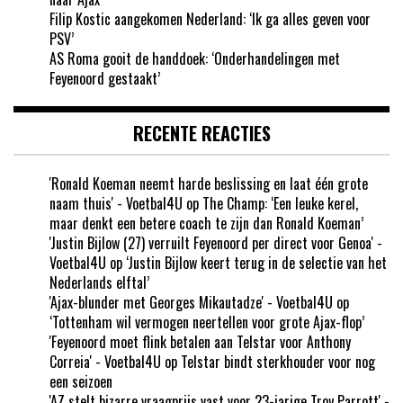
Filip Kostic aangekomen Nederland: ‘Ik ga alles geven voor
PSV’
AS Roma gooit de handdoek: ‘Onderhandelingen met
Feyenoord gestaakt’
RECENTE REACTIES
'Ronald Koeman neemt harde beslissing en laat één grote
naam thuis' - Voetbal4U
op
The Champ: ‘Een leuke kerel,
maar denkt een betere coach te zijn dan Ronald Koeman’
'Justin Bijlow (27) verruilt Feyenoord per direct voor Genoa' -
Voetbal4U
op
‘Justin Bijlow keert terug in de selectie van het
Nederlands elftal’
'Ajax-blunder met Georges Mikautadze' - Voetbal4U
op
‘Tottenham wil vermogen neertellen voor grote Ajax-flop’
'Feyenoord moet flink betalen aan Telstar voor Anthony
Correia' - Voetbal4U
op
Telstar bindt sterkhouder voor nog
een seizoen
'AZ stelt bizarre vraagprijs vast voor 23-jarige Troy Parrott' -