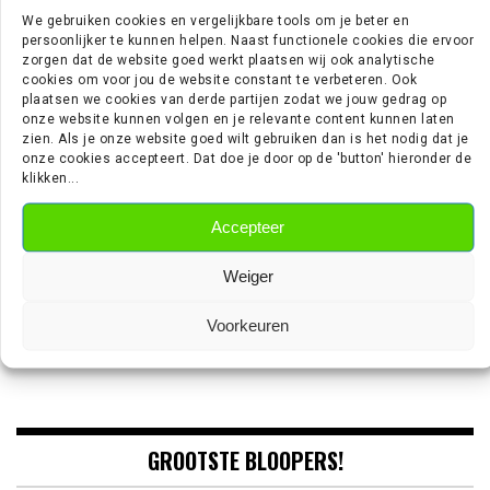
We gebruiken cookies en vergelijkbare tools om je beter en
persoonlijker te kunnen helpen. Naast functionele cookies die ervoor
EREDIVISIE NIEUWS
zorgen dat de website goed werkt plaatsen wij ook analytische
cookies om voor jou de website constant te verbeteren. Ook
plaatsen we cookies van derde partijen zodat we jouw gedrag op
onze website kunnen volgen en je relevante content kunnen laten
Wie is Jan Virgili? De aanvaller die bij Ajax op de radar staat
zien. Als je onze website goed wilt gebruiken dan is het nodig dat je
‘Sunderland aast op de handtekening van Ernst Poku’
onze cookies accepteert. Dat doe je door op de 'button' hieronder de
‘Ajax wil nog vijf nieuwe spelers halen’
klikken...
‘PSV meldt zich in Alkmaar voor 24-jarige Troy Parrott’
Mexx Meerdink (23) was bang dat hij zijn oor was verloren
Accepteer
Weiger
VOETBALSNAFU OP TIKTOK
Voorkeuren
@voetbalsnafu
GROOTSTE BLOOPERS!