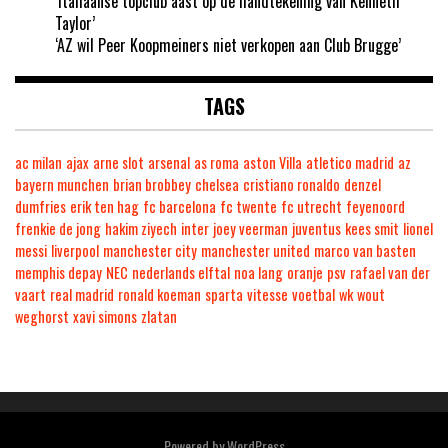
‘Italiaanse topclub aast op de handtekening van Kenneth
Taylor’
‘AZ wil Peer Koopmeiners niet verkopen aan Club Brugge’
TAGS
ac milan
ajax
arne slot
arsenal
as roma
aston Villa
atletico madrid
az
bayern munchen
brian brobbey
chelsea
cristiano ronaldo
denzel
dumfries
erik ten hag
fc barcelona
fc twente
fc utrecht
feyenoord
frenkie de jong
hakim ziyech
inter
joey veerman
juventus
kees smit
lionel
messi
liverpool
manchester city
manchester united
marco van basten
memphis depay
NEC
nederlands elftal
noa lang
oranje
psv
rafael van der
vaart
real madrid
ronald koeman
sparta
vitesse
voetbal
wk
wout
weghorst
xavi simons
zlatan
Powered by
WordPress