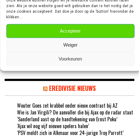
onze website kunnen volgen en je relevante content kunnen laten
zien. Als je onze website goed wilt gebruiken dan is het nodig dat je
‘TEUN KOOPMEINERS STAAT VOOR
onze cookies accepteert. Dat doe je door op de 'button' hieronder de
klikken...
AVONTUUR IN DE PREMIER LEAGUE’
Accepteer
Weiger
‘AJAX IN GESPREK MET FRANSE
GROOTMACHT PARIS SAINT-GERMAIN’
Voorkeuren
EREDIVISIE NIEUWS
Wouter Goes zet krabbel onder nieuw contract bij AZ
Wie is Jan Virgili? De aanvaller die bij Ajax op de radar staat
‘Sunderland aast op de handtekening van Ernst Poku’
‘Ajax wil nog vijf nieuwe spelers halen’
‘PSV meldt zich in Alkmaar voor 24-jarige Troy Parrott’