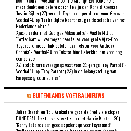
naam thuis' - Voetbal4U
op
The Champ: ‘Een leuke kerel,
maar denkt een betere coach te zijn dan Ronald Koeman’
'Justin Bijlow (27) verruilt Feyenoord per direct voor Genoa' -
Voetbal4U
op
‘Justin Bijlow keert terug in de selectie van het
Nederlands elftal’
'Ajax-blunder met Georges Mikautadze' - Voetbal4U
op
‘Tottenham wil vermogen neertellen voor grote Ajax-flop’
'Feyenoord moet flink betalen aan Telstar voor Anthony
Correia' - Voetbal4U
op
Telstar bindt sterkhouder voor nog
een seizoen
'AZ stelt bizarre vraagprijs vast voor 23-jarige Troy Parrott' -
Voetbal4U
op
‘Troy Parrott (23) in de belangstelling van
Europese grootmachten’
BUITENLANDS VOETBALNIEUWS
Julian Brandt en Tolu Arokodare gaan de Eredivisie slopen
DONE DEAL: Telstar versterkt zich met Harrie Kuster (20)
‘Kenny Tete zou een goede speler zijn voor Feyenoord’