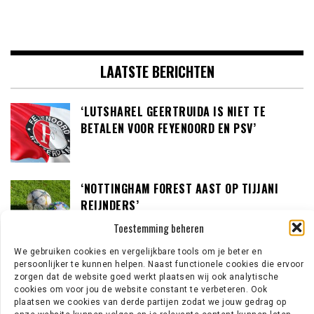
LAATSTE BERICHTEN
‘LUTSHAREL GEERTRUIDA IS NIET TE
BETALEN VOOR FEYENOORD EN PSV’
‘NOTTINGHAM FOREST AAST OP TIJJANI
REIJNDERS’
Toestemming beheren
We gebruiken cookies en vergelijkbare tools om je beter en
‘LOUIS VAN GAAL BEREID OM IN GESPREK TE
persoonlijker te kunnen helpen. Naast functionele cookies die ervoor
zorgen dat de website goed werkt plaatsen wij ook analytische
GAAN MET DE KNVB’
cookies om voor jou de website constant te verbeteren. Ook
plaatsen we cookies van derde partijen zodat we jouw gedrag op