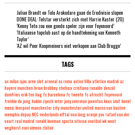
Julian Brandt en Tolu Arokodare gaan de Eredivisie slopen
DONE DEAL: Telstar versterkt zich met Harrie Kuster (20)
‘Kenny Tete zou een goede speler zijn voor Feyenoord’
‘Italiaanse topclub aast op de handtekening van Kenneth
Taylor’
‘AZ wil Peer Koopmeiners niet verkopen aan Club Brugge’
TAGS
ac milan
ajax
arne slot
arsenal
as roma
aston Villa
atletico madrid
az
bayern munchen
brian brobbey
chelsea
cristiano ronaldo
denzel
dumfries
erik ten hag
fc barcelona
fc twente
fc utrecht
feyenoord
frenkie de jong
hakim ziyech
inter
joey veerman
juventus
kees smit
lionel
messi
liverpool
manchester city
manchester united
marco van basten
memphis depay
NEC
nederlands elftal
noa lang
oranje
psv
rafael van der
vaart
real madrid
ronald koeman
sparta
vitesse
voetbal
wk
wout
weghorst
xavi simons
zlatan