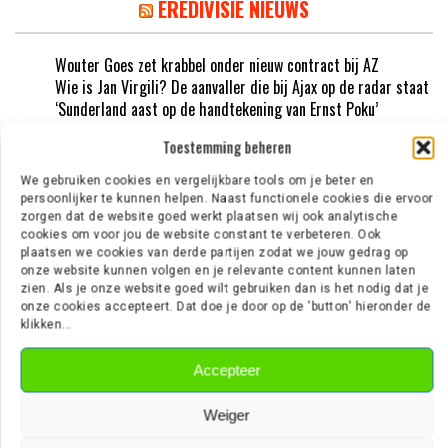
EREDIVISIE NIEUWS
Wouter Goes zet krabbel onder nieuw contract bij AZ
Wie is Jan Virgili? De aanvaller die bij Ajax op de radar staat
‘Sunderland aast op de handtekening van Ernst Poku’
‘Ajax wil nog vijf nieuwe spelers halen’
Toestemming beheren
‘PSV meldt zich in Alkmaar voor 24-jarige Troy Parrott’
We gebruiken cookies en vergelijkbare tools om je beter en
persoonlijker te kunnen helpen. Naast functionele cookies die ervoor
VOETBALSNAFU OP TIKTOK
zorgen dat de website goed werkt plaatsen wij ook analytische
cookies om voor jou de website constant te verbeteren. Ook
plaatsen we cookies van derde partijen zodat we jouw gedrag op
@voetbalsnafu
onze website kunnen volgen en je relevante content kunnen laten
zien. Als je onze website goed wilt gebruiken dan is het nodig dat je
onze cookies accepteert. Dat doe je door op de 'button' hieronder de
klikken...
GROOTSTE BLOOPERS!
Accepteer
Weiger
Video
Player