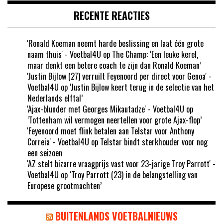
RECENTE REACTIES
'Ronald Koeman neemt harde beslissing en laat één grote
naam thuis' - Voetbal4U
op
The Champ: ‘Een leuke kerel,
maar denkt een betere coach te zijn dan Ronald Koeman’
'Justin Bijlow (27) verruilt Feyenoord per direct voor Genoa' -
Voetbal4U
op
‘Justin Bijlow keert terug in de selectie van het
Nederlands elftal’
'Ajax-blunder met Georges Mikautadze' - Voetbal4U
op
‘Tottenham wil vermogen neertellen voor grote Ajax-flop’
'Feyenoord moet flink betalen aan Telstar voor Anthony
Correia' - Voetbal4U
op
Telstar bindt sterkhouder voor nog
een seizoen
'AZ stelt bizarre vraagprijs vast voor 23-jarige Troy Parrott' -
Voetbal4U
op
‘Troy Parrott (23) in de belangstelling van
Europese grootmachten’
BUITENLANDS VOETBALNIEUWS