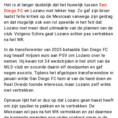
Het is al langer duidelijk dat het huwelijk tussen
San
Diego FC
en Lozano niet lekker liep. Zo gaf zijn broer
laatst felle kritiek op de Mexicaan vanwege zijn gedrag
en dat mogelijk ook een rol speelde in het feit dat
Lozano niet meer deel uitmaakte van de plannen van de
club. Volgens Schira gaat Lozano echter pas vertrekken
na het WK.
In de transferwinter van 2025 betaalde San Diego FC
nog twaalf miljoen euro aan PSV om Lozano over te
nemen. Hij kwam tot 34 wedstrijden in het shirt van de
MLS-club en scoorde daarin elf doelpunten en gaf
negen assists. Tijdens het afgelopen transferwindow in
januari wilde San Diego FC hem al van de hand doen en
Real Oviedo toonde interesse, maar Lozano zelf wilde
niet vertrekken.
Opnieuw lijkt het er dus op dat Lozano geen haast heeft
om zijn spullen te pakken en te vertrekken. De
Mexicaan wil pas na het WK vertrekken en zal daarmee
de komende maanden nog onder contract staan in de