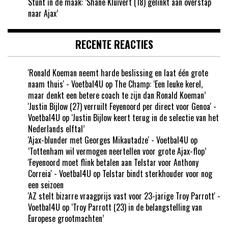
Stunt in de maak: ‘Shane Kluivert (18) gelinkt aan overstap
naar Ajax’
RECENTE REACTIES
'Ronald Koeman neemt harde beslissing en laat één grote
naam thuis' - Voetbal4U
op
The Champ: ‘Een leuke kerel,
maar denkt een betere coach te zijn dan Ronald Koeman’
'Justin Bijlow (27) verruilt Feyenoord per direct voor Genoa' -
Voetbal4U
op
‘Justin Bijlow keert terug in de selectie van het
Nederlands elftal’
'Ajax-blunder met Georges Mikautadze' - Voetbal4U
op
‘Tottenham wil vermogen neertellen voor grote Ajax-flop’
'Feyenoord moet flink betalen aan Telstar voor Anthony
Correia' - Voetbal4U
op
Telstar bindt sterkhouder voor nog
een seizoen
'AZ stelt bizarre vraagprijs vast voor 23-jarige Troy Parrott' -
Voetbal4U
op
‘Troy Parrott (23) in de belangstelling van
Europese grootmachten’