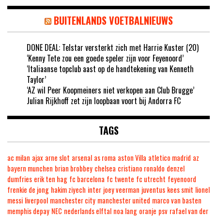
BUITENLANDS VOETBALNIEUWS
DONE DEAL: Telstar versterkt zich met Harrie Kuster (20)
‘Kenny Tete zou een goede speler zijn voor Feyenoord’
‘Italiaanse topclub aast op de handtekening van Kenneth
Taylor’
‘AZ wil Peer Koopmeiners niet verkopen aan Club Brugge’
Julian Rijkhoff zet zijn loopbaan voort bij Andorra FC
TAGS
ac milan
ajax
arne slot
arsenal
as roma
aston Villa
atletico madrid
az
bayern munchen
brian brobbey
chelsea
cristiano ronaldo
denzel
dumfries
erik ten hag
fc barcelona
fc twente
fc utrecht
feyenoord
frenkie de jong
hakim ziyech
inter
joey veerman
juventus
kees smit
lionel
messi
liverpool
manchester city
manchester united
marco van basten
memphis depay
NEC
nederlands elftal
noa lang
oranje
psv
rafael van der