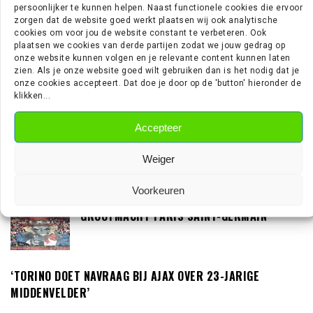
persoonlijker te kunnen helpen. Naast functionele cookies die ervoor
zorgen dat de website goed werkt plaatsen wij ook analytische
cookies om voor jou de website constant te verbeteren. Ook
‘LOUIS VAN GAAL BEREID OM IN GESPREK TE
plaatsen we cookies van derde partijen zodat we jouw gedrag op
onze website kunnen volgen en je relevante content kunnen laten
GAAN MET DE KNVB’
zien. Als je onze website goed wilt gebruiken dan is het nodig dat je
onze cookies accepteert. Dat doe je door op de 'button' hieronder de
klikken...
‘TEUN KOOPMEINERS STAAT VOOR
Accepteer
AVONTUUR IN DE PREMIER LEAGUE’
Weiger
Voorkeuren
‘AJAX IN GESPREK MET FRANSE
GROOTMACHT PARIS SAINT-GERMAIN’
‘TORINO DOET NAVRAAG BIJ AJAX OVER 23-JARIGE
MIDDENVELDER’