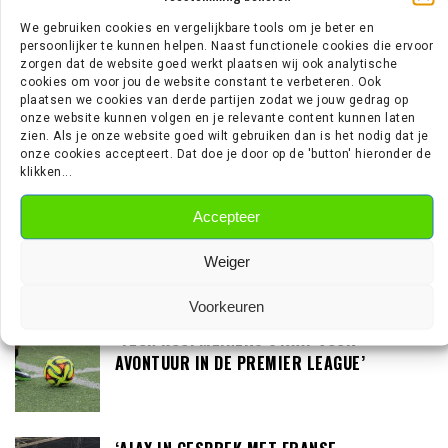
‘LUTSHAREL GEERTRUIDA IS NIET TE
We gebruiken cookies en vergelijkbare tools om je beter en
BETALEN VOOR FEYENOORD EN PSV’
persoonlijker te kunnen helpen. Naast functionele cookies die ervoor
zorgen dat de website goed werkt plaatsen wij ook analytische
cookies om voor jou de website constant te verbeteren. Ook
plaatsen we cookies van derde partijen zodat we jouw gedrag op
‘NOTTINGHAM FOREST AAST OP TIJJANI
onze website kunnen volgen en je relevante content kunnen laten
zien. Als je onze website goed wilt gebruiken dan is het nodig dat je
REIJNDERS’
onze cookies accepteert. Dat doe je door op de 'button' hieronder de
klikken...
Accepteer
‘LOUIS VAN GAAL BEREID OM IN GESPREK TE
GAAN MET DE KNVB’
Weiger
Voorkeuren
‘TEUN KOOPMEINERS STAAT VOOR
AVONTUUR IN DE PREMIER LEAGUE’