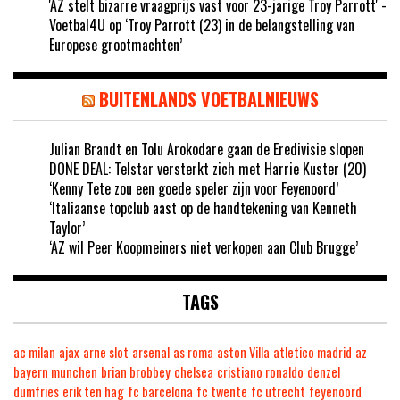
'AZ stelt bizarre vraagprijs vast voor 23-jarige Troy Parrott' -
Voetbal4U
op
‘Troy Parrott (23) in de belangstelling van
Europese grootmachten’
BUITENLANDS VOETBALNIEUWS
Julian Brandt en Tolu Arokodare gaan de Eredivisie slopen
DONE DEAL: Telstar versterkt zich met Harrie Kuster (20)
‘Kenny Tete zou een goede speler zijn voor Feyenoord’
‘Italiaanse topclub aast op de handtekening van Kenneth
Taylor’
‘AZ wil Peer Koopmeiners niet verkopen aan Club Brugge’
TAGS
ac milan
ajax
arne slot
arsenal
as roma
aston Villa
atletico madrid
az
bayern munchen
brian brobbey
chelsea
cristiano ronaldo
denzel
dumfries
erik ten hag
fc barcelona
fc twente
fc utrecht
feyenoord