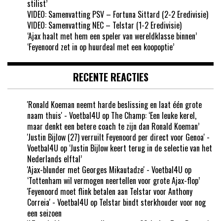
stilist’
VIDEO: Samenvatting PSV – Fortuna Sittard (2-2 Eredivisie)
VIDEO: Samenvatting NEC – Telstar (1-2 Eredivisie)
‘Ajax haalt met hem een speler van wereldklasse binnen’
‘Feyenoord zet in op huurdeal met een koopoptie’
RECENTE REACTIES
'Ronald Koeman neemt harde beslissing en laat één grote
naam thuis' - Voetbal4U
op
The Champ: ‘Een leuke kerel,
maar denkt een betere coach te zijn dan Ronald Koeman’
'Justin Bijlow (27) verruilt Feyenoord per direct voor Genoa' -
Voetbal4U
op
‘Justin Bijlow keert terug in de selectie van het
Nederlands elftal’
'Ajax-blunder met Georges Mikautadze' - Voetbal4U
op
‘Tottenham wil vermogen neertellen voor grote Ajax-flop’
'Feyenoord moet flink betalen aan Telstar voor Anthony
Correia' - Voetbal4U
op
Telstar bindt sterkhouder voor nog
een seizoen