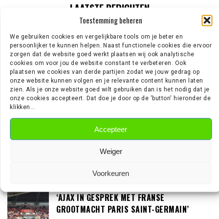
LAATSTE BERICHTEN
Toestemming beheren
‘NOTTINGHAM FOREST AAST OP TIJJANI
We gebruiken cookies en vergelijkbare tools om je beter en
persoonlijker te kunnen helpen. Naast functionele cookies die ervoor
REIJNDERS’
zorgen dat de website goed werkt plaatsen wij ook analytische
cookies om voor jou de website constant te verbeteren. Ook
plaatsen we cookies van derde partijen zodat we jouw gedrag op
onze website kunnen volgen en je relevante content kunnen laten
‘LOUIS VAN GAAL BEREID OM IN GESPREK TE
zien. Als je onze website goed wilt gebruiken dan is het nodig dat je
onze cookies accepteert. Dat doe je door op de 'button' hieronder de
GAAN MET DE KNVB’
klikken...
Accepteer
‘TEUN KOOPMEINERS STAAT VOOR
Weiger
AVONTUUR IN DE PREMIER LEAGUE’
Voorkeuren
‘AJAX IN GESPREK MET FRANSE
GROOTMACHT PARIS SAINT-GERMAIN’