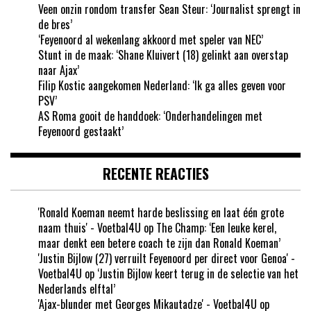
Veen onzin rondom transfer Sean Steur: ‘Journalist sprengt in
de bres’
‘Feyenoord al wekenlang akkoord met speler van NEC’
Stunt in de maak: ‘Shane Kluivert (18) gelinkt aan overstap
naar Ajax’
Filip Kostic aangekomen Nederland: ‘Ik ga alles geven voor
PSV’
AS Roma gooit de handdoek: ‘Onderhandelingen met
Feyenoord gestaakt’
RECENTE REACTIES
'Ronald Koeman neemt harde beslissing en laat één grote
naam thuis' - Voetbal4U
op
The Champ: ‘Een leuke kerel,
maar denkt een betere coach te zijn dan Ronald Koeman’
'Justin Bijlow (27) verruilt Feyenoord per direct voor Genoa' -
Voetbal4U
op
‘Justin Bijlow keert terug in de selectie van het
Nederlands elftal’
'Ajax-blunder met Georges Mikautadze' - Voetbal4U
op