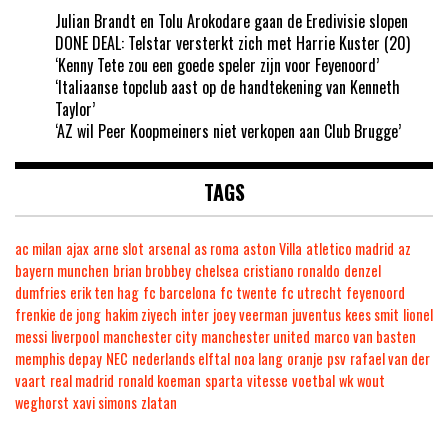
Julian Brandt en Tolu Arokodare gaan de Eredivisie slopen
DONE DEAL: Telstar versterkt zich met Harrie Kuster (20)
‘Kenny Tete zou een goede speler zijn voor Feyenoord’
‘Italiaanse topclub aast op de handtekening van Kenneth
Taylor’
‘AZ wil Peer Koopmeiners niet verkopen aan Club Brugge’
TAGS
ac milan
ajax
arne slot
arsenal
as roma
aston Villa
atletico madrid
az
bayern munchen
brian brobbey
chelsea
cristiano ronaldo
denzel
dumfries
erik ten hag
fc barcelona
fc twente
fc utrecht
feyenoord
frenkie de jong
hakim ziyech
inter
joey veerman
juventus
kees smit
lionel
messi
liverpool
manchester city
manchester united
marco van basten
memphis depay
NEC
nederlands elftal
noa lang
oranje
psv
rafael van der
vaart
real madrid
ronald koeman
sparta
vitesse
voetbal
wk
wout
weghorst
xavi simons
zlatan