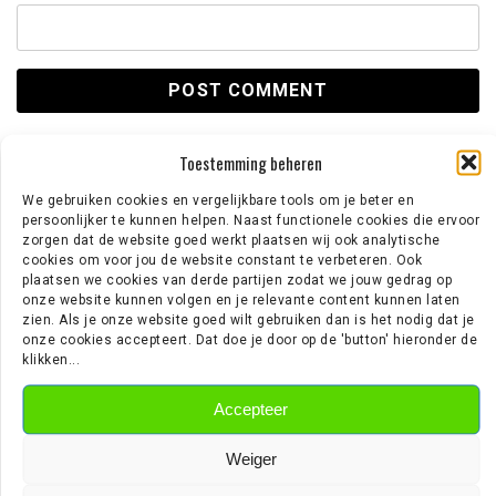
Toestemming beheren
We gebruiken cookies en vergelijkbare tools om je beter en
LAATSTE BERICHTEN
persoonlijker te kunnen helpen. Naast functionele cookies die ervoor
zorgen dat de website goed werkt plaatsen wij ook analytische
cookies om voor jou de website constant te verbeteren. Ook
‘LUTSHAREL GEERTRUIDA IS NIET TE
plaatsen we cookies van derde partijen zodat we jouw gedrag op
BETALEN VOOR FEYENOORD EN PSV’
onze website kunnen volgen en je relevante content kunnen laten
zien. Als je onze website goed wilt gebruiken dan is het nodig dat je
onze cookies accepteert. Dat doe je door op de 'button' hieronder de
klikken...
‘NOTTINGHAM FOREST AAST OP TIJJANI
Accepteer
REIJNDERS’
Weiger