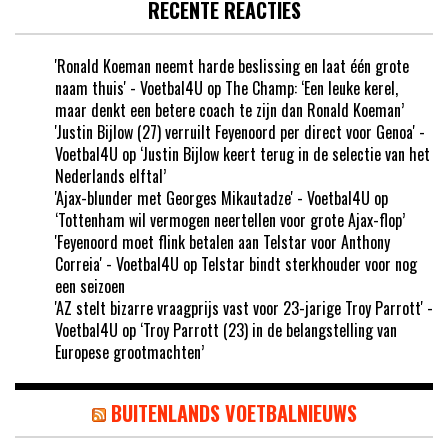
RECENTE REACTIES
'Ronald Koeman neemt harde beslissing en laat één grote
naam thuis' - Voetbal4U
op
The Champ: ‘Een leuke kerel,
maar denkt een betere coach te zijn dan Ronald Koeman’
'Justin Bijlow (27) verruilt Feyenoord per direct voor Genoa' -
Voetbal4U
op
‘Justin Bijlow keert terug in de selectie van het
Nederlands elftal’
'Ajax-blunder met Georges Mikautadze' - Voetbal4U
op
‘Tottenham wil vermogen neertellen voor grote Ajax-flop’
'Feyenoord moet flink betalen aan Telstar voor Anthony
Correia' - Voetbal4U
op
Telstar bindt sterkhouder voor nog
een seizoen
'AZ stelt bizarre vraagprijs vast voor 23-jarige Troy Parrott' -
Voetbal4U
op
‘Troy Parrott (23) in de belangstelling van
Europese grootmachten’
BUITENLANDS VOETBALNIEUWS