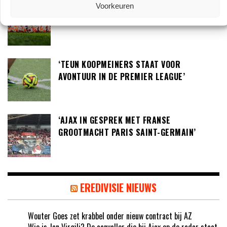
Voorkeuren
‘LOUIS VAN GAAL BEREID OM IN GESPREK TE
GAAN MET DE KNVB’
‘TEUN KOOPMEINERS STAAT VOOR
AVONTUUR IN DE PREMIER LEAGUE’
‘AJAX IN GESPREK MET FRANSE
GROOTMACHT PARIS SAINT-GERMAIN’
EREDIVISIE NIEUWS
Wouter Goes zet krabbel onder nieuw contract bij AZ