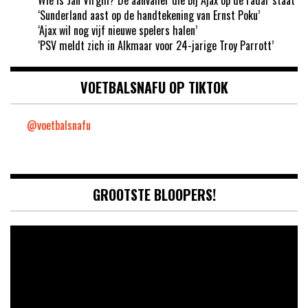
Wie is Jan Virgili? De aanvaller die bij Ajax op de radar staat
‘Sunderland aast op de handtekening van Ernst Poku’
‘Ajax wil nog vijf nieuwe spelers halen’
‘PSV meldt zich in Alkmaar voor 24-jarige Troy Parrott’
VOETBALSNAFU OP TIKTOK
@voetbalsnafu
GROOTSTE BLOOPERS!
Video
Player