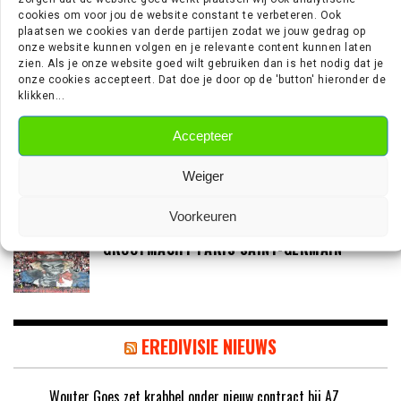
cookies om voor jou de website constant te verbeteren. Ook
‘LOUIS VAN GAAL BEREID OM IN GESPREK TE
plaatsen we cookies van derde partijen zodat we jouw gedrag op
onze website kunnen volgen en je relevante content kunnen laten
GAAN MET DE KNVB’
zien. Als je onze website goed wilt gebruiken dan is het nodig dat je
onze cookies accepteert. Dat doe je door op de 'button' hieronder de
klikken...
‘TEUN KOOPMEINERS STAAT VOOR
Accepteer
AVONTUUR IN DE PREMIER LEAGUE’
Weiger
Voorkeuren
‘AJAX IN GESPREK MET FRANSE
GROOTMACHT PARIS SAINT-GERMAIN’
EREDIVISIE NIEUWS
Wouter Goes zet krabbel onder nieuw contract bij AZ