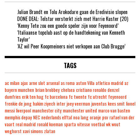
Julian Brandt en Tolu Arokodare gaan de Eredivisie slopen
DONE DEAL: Telstar versterkt zich met Harrie Kuster (20)
‘Kenny Tete zou een goede speler zijn voor Feyenoord’
‘Italiaanse topclub aast op de handtekening van Kenneth
Taylor’
‘AZ wil Peer Koopmeiners niet verkopen aan Club Brugge’
TAGS
ac milan
ajax
arne slot
arsenal
as roma
aston Villa
atletico madrid
az
bayern munchen
brian brobbey
chelsea
cristiano ronaldo
denzel
dumfries
erik ten hag
fc barcelona
fc twente
fc utrecht
feyenoord
frenkie de jong
hakim ziyech
inter
joey veerman
juventus
kees smit
lionel
messi
liverpool
manchester city
manchester united
marco van basten
memphis depay
NEC
nederlands elftal
noa lang
oranje
psv
rafael van der
vaart
real madrid
ronald koeman
sparta
vitesse
voetbal
wk
wout
weghorst
xavi simons
zlatan