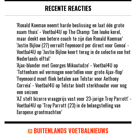
RECENTE REACTIES
'Ronald Koeman neemt harde beslissing en laat één grote
naam thuis' - Voetbal4U
op
The Champ: ‘Een leuke kerel,
maar denkt een betere coach te zijn dan Ronald Koeman’
'Justin Bijlow (27) verruilt Feyenoord per direct voor Genoa' -
Voetbal4U
op
‘Justin Bijlow keert terug in de selectie van het
Nederlands elftal’
'Ajax-blunder met Georges Mikautadze' - Voetbal4U
op
‘Tottenham wil vermogen neertellen voor grote Ajax-flop’
'Feyenoord moet flink betalen aan Telstar voor Anthony
Correia' - Voetbal4U
op
Telstar bindt sterkhouder voor nog
een seizoen
'AZ stelt bizarre vraagprijs vast voor 23-jarige Troy Parrott' -
Voetbal4U
op
‘Troy Parrott (23) in de belangstelling van
Europese grootmachten’
BUITENLANDS VOETBALNIEUWS