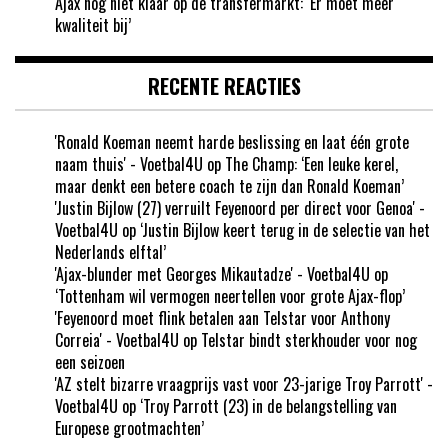
Ajax nog niet klaar op de transfermarkt: ‘Er moet meer
kwaliteit bij’
RECENTE REACTIES
'Ronald Koeman neemt harde beslissing en laat één grote
naam thuis' - Voetbal4U
op
The Champ: ‘Een leuke kerel,
maar denkt een betere coach te zijn dan Ronald Koeman’
'Justin Bijlow (27) verruilt Feyenoord per direct voor Genoa' -
Voetbal4U
op
‘Justin Bijlow keert terug in de selectie van het
Nederlands elftal’
'Ajax-blunder met Georges Mikautadze' - Voetbal4U
op
‘Tottenham wil vermogen neertellen voor grote Ajax-flop’
'Feyenoord moet flink betalen aan Telstar voor Anthony
Correia' - Voetbal4U
op
Telstar bindt sterkhouder voor nog
een seizoen
'AZ stelt bizarre vraagprijs vast voor 23-jarige Troy Parrott' -
Voetbal4U
op
‘Troy Parrott (23) in de belangstelling van
Europese grootmachten’