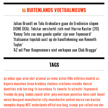
BUITENLANDS VOETBALNIEUWS
Julian Brandt en Tolu Arokodare gaan de Eredivisie slopen
DONE DEAL: Telstar versterkt zich met Harrie Kuster (20)
‘Kenny Tete zou een goede speler zijn voor Feyenoord’
‘Italiaanse topclub aast op de handtekening van Kenneth
Taylor’
‘AZ wil Peer Koopmeiners niet verkopen aan Club Brugge’
TAGS
ac milan
ajax
arne slot
arsenal
as roma
aston Villa
atletico madrid
az
bayern munchen
brian brobbey
chelsea
cristiano ronaldo
denzel
dumfries
erik ten hag
fc barcelona
fc twente
fc utrecht
feyenoord
frenkie de jong
hakim ziyech
inter
joey veerman
juventus
kees smit
lionel
messi
liverpool
manchester city
manchester united
marco van basten
memphis depay
NEC
nederlands elftal
noa lang
oranje
psv
rafael van der