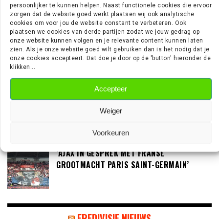
REIJNDERS’
persoonlijker te kunnen helpen. Naast functionele cookies die ervoor
zorgen dat de website goed werkt plaatsen wij ook analytische
cookies om voor jou de website constant te verbeteren. Ook
plaatsen we cookies van derde partijen zodat we jouw gedrag op
onze website kunnen volgen en je relevante content kunnen laten
‘LOUIS VAN GAAL BEREID OM IN GESPREK TE
zien. Als je onze website goed wilt gebruiken dan is het nodig dat je
GAAN MET DE KNVB’
onze cookies accepteert. Dat doe je door op de 'button' hieronder de
klikken...
Accepteer
‘TEUN KOOPMEINERS STAAT VOOR
AVONTUUR IN DE PREMIER LEAGUE’
Weiger
Voorkeuren
‘AJAX IN GESPREK MET FRANSE
GROOTMACHT PARIS SAINT-GERMAIN’
EREDIVISIE NIEUWS