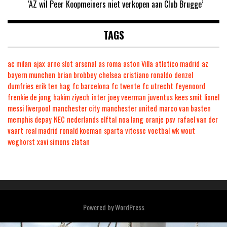
‘AZ wil Peer Koopmeiners niet verkopen aan Club Brugge’
TAGS
ac milan
ajax
arne slot
arsenal
as roma
aston Villa
atletico madrid
az
bayern munchen
brian brobbey
chelsea
cristiano ronaldo
denzel
dumfries
erik ten hag
fc barcelona
fc twente
fc utrecht
feyenoord
frenkie de jong
hakim ziyech
inter
joey veerman
juventus
kees smit
lionel
messi
liverpool
manchester city
manchester united
marco van basten
memphis depay
NEC
nederlands elftal
noa lang
oranje
psv
rafael van der
vaart
real madrid
ronald koeman
sparta
vitesse
voetbal
wk
wout
weghorst
xavi simons
zlatan
Powered by
WordPress