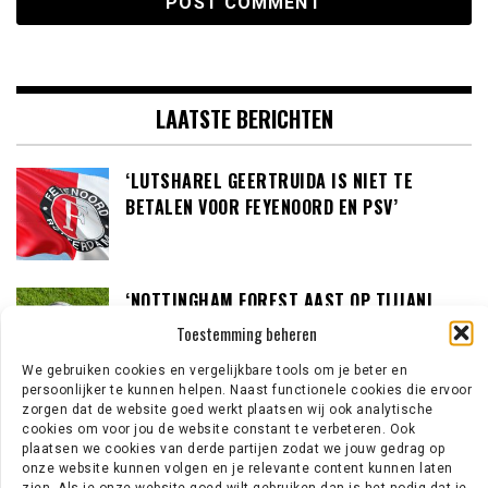
LAATSTE BERICHTEN
‘LUTSHAREL GEERTRUIDA IS NIET TE
BETALEN VOOR FEYENOORD EN PSV’
‘NOTTINGHAM FOREST AAST OP TIJJANI
REIJNDERS’
Toestemming beheren
We gebruiken cookies en vergelijkbare tools om je beter en
persoonlijker te kunnen helpen. Naast functionele cookies die ervoor
zorgen dat de website goed werkt plaatsen wij ook analytische
‘LOUIS VAN GAAL BEREID OM IN GESPREK TE
cookies om voor jou de website constant te verbeteren. Ook
GAAN MET DE KNVB’
plaatsen we cookies van derde partijen zodat we jouw gedrag op
onze website kunnen volgen en je relevante content kunnen laten
zien. Als je onze website goed wilt gebruiken dan is het nodig dat je