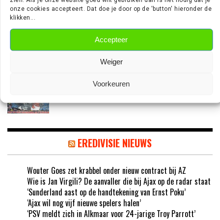
onze cookies accepteert. Dat doe je door op de 'button' hieronder de
klikken...
‘TEUN KOOPMEINERS STAAT VOOR
AVONTUUR IN DE PREMIER LEAGUE’
Accepteer
Weiger
‘AJAX IN GESPREK MET FRANSE
Voorkeuren
GROOTMACHT PARIS SAINT-GERMAIN’
EREDIVISIE NIEUWS
Wouter Goes zet krabbel onder nieuw contract bij AZ
Wie is Jan Virgili? De aanvaller die bij Ajax op de radar staat
‘Sunderland aast op de handtekening van Ernst Poku’
‘Ajax wil nog vijf nieuwe spelers halen’
‘PSV meldt zich in Alkmaar voor 24-jarige Troy Parrott’