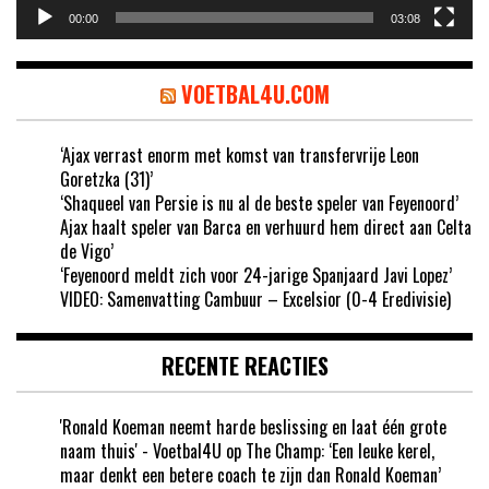
00:00
03:08
VOETBAL4U.COM
‘Ajax verrast enorm met komst van transfervrije Leon
Goretzka (31)’
‘Shaqueel van Persie is nu al de beste speler van Feyenoord’
Ajax haalt speler van Barca en verhuurd hem direct aan Celta
de Vigo’
‘Feyenoord meldt zich voor 24-jarige Spanjaard Javi Lopez’
VIDEO: Samenvatting Cambuur – Excelsior (0-4 Eredivisie)
RECENTE REACTIES
'Ronald Koeman neemt harde beslissing en laat één grote
naam thuis' - Voetbal4U
op
The Champ: ‘Een leuke kerel,
maar denkt een betere coach te zijn dan Ronald Koeman’