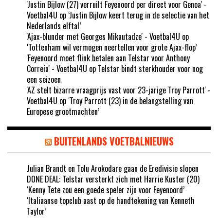
'Justin Bijlow (27) verruilt Feyenoord per direct voor Genoa' -
Voetbal4U
op
‘Justin Bijlow keert terug in de selectie van het
Nederlands elftal’
'Ajax-blunder met Georges Mikautadze' - Voetbal4U
op
‘Tottenham wil vermogen neertellen voor grote Ajax-flop’
'Feyenoord moet flink betalen aan Telstar voor Anthony
Correia' - Voetbal4U
op
Telstar bindt sterkhouder voor nog
een seizoen
'AZ stelt bizarre vraagprijs vast voor 23-jarige Troy Parrott' -
Voetbal4U
op
‘Troy Parrott (23) in de belangstelling van
Europese grootmachten’
BUITENLANDS VOETBALNIEUWS
Julian Brandt en Tolu Arokodare gaan de Eredivisie slopen
DONE DEAL: Telstar versterkt zich met Harrie Kuster (20)
‘Kenny Tete zou een goede speler zijn voor Feyenoord’
‘Italiaanse topclub aast op de handtekening van Kenneth
Taylor’