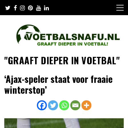
Skip
to
content
"GRAAFT DIEPER IN VOETBAL"
‘Ajax-speler staat voor fraaie
winterstop’