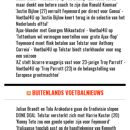
maar denkt een betere coach te zijn dan Ronald Koeman’
'Justin Bijlow (27) verruilt Feyenoord per direct voor Genoa' -
Voetbal4U
op
‘Justin Bijlow keert terug in de selectie van het
Nederlands elftal’
'Ajax-blunder met Georges Mikautadze' - Voetbal4U
op
‘Tottenham wil vermogen neertellen voor grote Ajax-flop’
'Feyenoord moet flink betalen aan Telstar voor Anthony
Correia' - Voetbal4U
op
Telstar bindt sterkhouder voor nog
een seizoen
'AZ stelt bizarre vraagprijs vast voor 23-jarige Troy Parrott' -
Voetbal4U
op
‘Troy Parrott (23) in de belangstelling van
Europese grootmachten’
BUITENLANDS VOETBALNIEUWS
Julian Brandt en Tolu Arokodare gaan de Eredivisie slopen
DONE DEAL: Telstar versterkt zich met Harrie Kuster (20)
‘Kenny Tete zou een goede speler zijn voor Feyenoord’
‘Italiaanse topclub aast op de handtekening van Kenneth