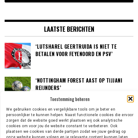
LAATSTE BERICHTEN
‘LUTSHAREL GEERTRUIDA IS NIET TE
BETALEN VOOR FEYENOORD EN PSV’
‘NOTTINGHAM FOREST AAST OP TIJJANI
REIJNDERS’
Toestemming beheren
We gebruiken cookies en vergelijkbare tools om je beter en
‘LOUIS VAN GAAL BEREID OM IN GESPREK TE
persoonlijker te kunnen helpen. Naast functionele cookies die ervoor
zorgen dat de website goed werkt plaatsen wij ook analytische
GAAN MET DE KNVB’
cookies om voor jou de website constant te verbeteren. Ook
plaatsen we cookies van derde partijen zodat we jouw gedrag op
onze website kunnen volgen en je relevante content kunnen laten