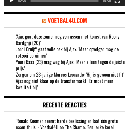
00:00
03:08
VOETBAL4U.COM
‘Ajax gaat deze zomer nog verrassen met komst van Roony
Bardghji (20)’
Jordi Cruijff gaat volle bak bij Ajax: ‘Maar opvolger mag de
rotzooi opruimen’
Youri Baas (23) mag weg bij Ajax: ‘Maar alleen tegen de juiste
prijs’
Zorgen om 23-jarige Marcos Leonardo: ‘Hij is gewoon niet fit’
Ajax nog niet klaar op de transfermarkt: ‘Er moet meer
kwaliteit bij’
RECENTE REACTIES
'Ronald Koeman neemt harde beslissing en laat één grote
naam thuis' - Voetbal4U
op
The Champ: ‘Een leuke kerel,