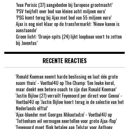
‘Ivan Perisic (37) aangeboden bij Europese grootmacht’
‘PSV twijfelt over bod van kleine acht miljoen euro’
‘PSG komt terug bij Ajax met bod van 55 miljoen euro’
Ajax is nog niet klaar op de transfermarkt: ‘Nieuw kanon is
aanstaande’
Groen licht: ‘Oranje-spits (24) lijkt loopbaan voort te zetten
bij Juventus’
RECENTE REACTIES
'Ronald Koeman neemt harde beslissing en laat één grote
naam thuis' - Voetbal4U
op
The Champ: ‘Een leuke kerel,
maar denkt een betere coach te zijn dan Ronald Koeman’
'Justin Bijlow (27) verruilt Feyenoord per direct voor Genoa' -
Voetbal4U
op
‘Justin Bijlow keert terug in de selectie van het
Nederlands elftal’
'Ajax-blunder met Georges Mikautadze' - Voetbal4U
op
‘Tottenham wil vermogen neertellen voor grote Ajax-flop’
'Feyenoord moet flink betalen aan Telstar voor Anthony