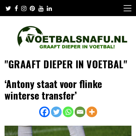
Skip
to
content
"GRAAFT DIEPER IN VOETBAL"
‘Antony staat voor flinke
winterse transfer’