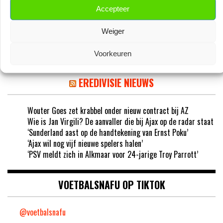
Accepteer
‘AJAX IN GESPREK MET FRANSE
GROOTMACHT PARIS SAINT-GERMAIN’
Weiger
Voorkeuren
EREDIVISIE NIEUWS
Wouter Goes zet krabbel onder nieuw contract bij AZ
Wie is Jan Virgili? De aanvaller die bij Ajax op de radar staat
‘Sunderland aast op de handtekening van Ernst Poku’
‘Ajax wil nog vijf nieuwe spelers halen’
‘PSV meldt zich in Alkmaar voor 24-jarige Troy Parrott’
VOETBALSNAFU OP TIKTOK
@voetbalsnafu