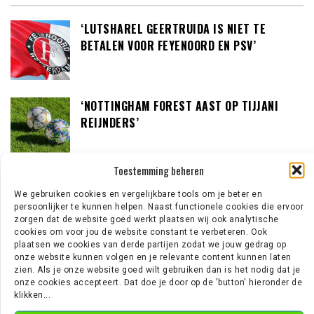
‘LUTSHAREL GEERTRUIDA IS NIET TE
BETALEN VOOR FEYENOORD EN PSV’
‘NOTTINGHAM FOREST AAST OP TIJJANI
REIJNDERS’
Toestemming beheren
‘LOUIS VAN GAAL BEREID OM IN GESPREK TE
We gebruiken cookies en vergelijkbare tools om je beter en
GAAN MET DE KNVB’
persoonlijker te kunnen helpen. Naast functionele cookies die ervoor
zorgen dat de website goed werkt plaatsen wij ook analytische
cookies om voor jou de website constant te verbeteren. Ook
plaatsen we cookies van derde partijen zodat we jouw gedrag op
onze website kunnen volgen en je relevante content kunnen laten
‘TEUN KOOPMEINERS STAAT VOOR
zien. Als je onze website goed wilt gebruiken dan is het nodig dat je
AVONTUUR IN DE PREMIER LEAGUE’
onze cookies accepteert. Dat doe je door op de 'button' hieronder de
klikken...