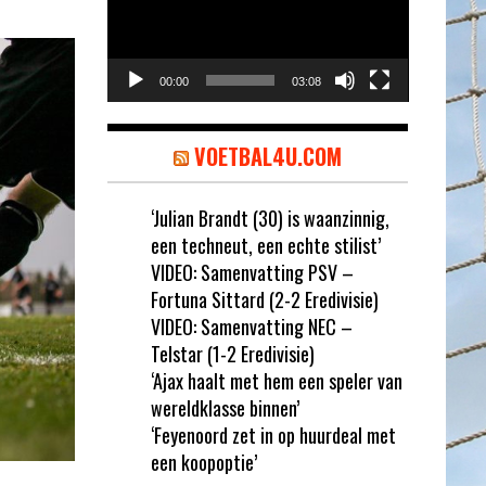
00:00
03:08
VOETBAL4U.COM
‘Julian Brandt (30) is waanzinnig,
een techneut, een echte stilist’
VIDEO: Samenvatting PSV –
Fortuna Sittard (2-2 Eredivisie)
VIDEO: Samenvatting NEC –
Telstar (1-2 Eredivisie)
‘Ajax haalt met hem een speler van
wereldklasse binnen’
‘Feyenoord zet in op huurdeal met
een koopoptie’