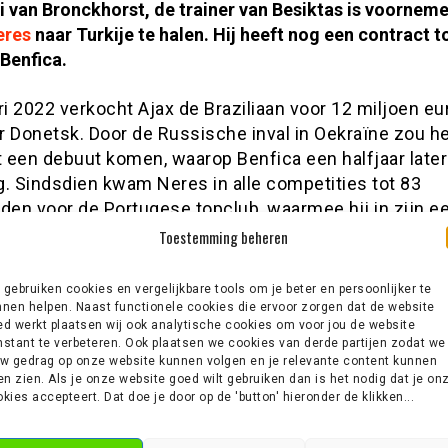
i van Bronckhorst, de trainer van Besiktas is voornem
eres
naar Turkije te halen. Hij heeft nog een contract 
 Benfica.
ri 2022 verkocht Ajax de Braziliaan voor 12 miljoen eu
r Donetsk. Door de Russische inval in Oekraïne zou he
t een debuut komen, waarop Benfica een halfjaar later
g. Sindsdien kwam Neres in alle competities tot 83
den voor de Portugese topclub, waarmee hij in zijn e
direct beslag legde op de landstitel. Daarin scoorde 
Toestemming beheren
ig Braziliaans international zeventien keer en leverde
assist bij een treffer van een ploeggenoot.
gebruiken cookies en vergelijkbare tools om je beter en persoonlijker te
nen helpen. Naast functionele cookies die ervoor zorgen dat de website
se Fanatik meldt dat Neres nu op de radar van Besikt
d werkt plaatsen wij ook analytische cookies om voor jou de website
stant te verbeteren. Ook plaatsen we cookies van derde partijen zodat we
nen. De club van Giovanni van Bronckhorst wil na een
w gedrag op onze website kunnen volgen en je relevante content kunnen
g seizoen, waarin het als zesde eindigde met een
en zien. Als je onze website goed wilt gebruiken dan is het nodig dat je on
kies accepteert. Dat doe je door op de 'button' hieronder de klikken...
sche achterstand op rivalen Galatasaray en Fenerbahç
n bij de bovenste plaatsen. Daartoe werden deze zo