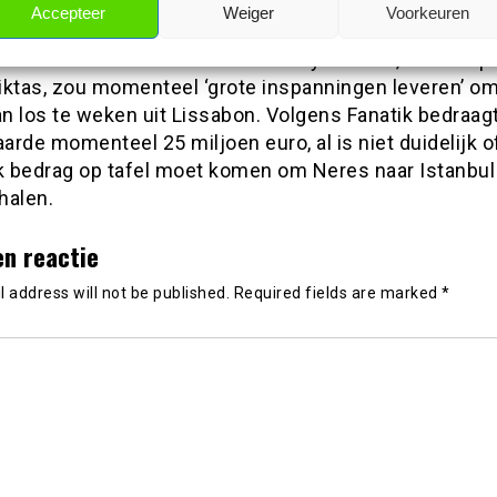
er Gabriel Paulista (Atlético Madrid), Rafa Silva (Benf
Accepteer
Weiger
Voorkeuren
mobile (SS Lazio) al aangetrokken, maar Neres zou de
e aanwinst moeten worden. Hüseyin Yücel, de vice-p
iktas, zou momenteel ‘grote inspanningen leveren’ o
an los te weken uit Lissabon. Volgens Fanatik bedraagt
rde momenteel 25 miljoen euro, al is niet duidelijk o
jk bedrag op tafel moet komen om Neres naar Istanbul
halen.
en reactie
 address will not be published.
Required fields are marked
*