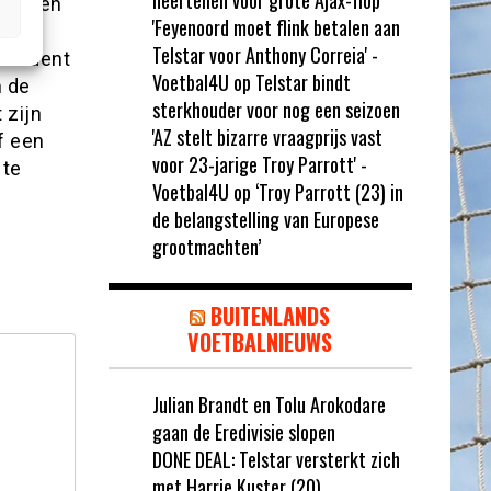
neertellen voor grote Ajax-flop’
ica) en
'Feyenoord moet flink betalen aan
Telstar voor Anthony Correia' -
resident
Voetbal4U
op
Telstar bindt
m de
sterkhouder voor nog een seizoen
 zijn
'AZ stelt bizarre vraagprijs vast
f een
voor 23-jarige Troy Parrott' -
 te
Voetbal4U
op
‘Troy Parrott (23) in
de belangstelling van Europese
grootmachten’
BUITENLANDS
VOETBALNIEUWS
Julian Brandt en Tolu Arokodare
gaan de Eredivisie slopen
DONE DEAL: Telstar versterkt zich
met Harrie Kuster (20)