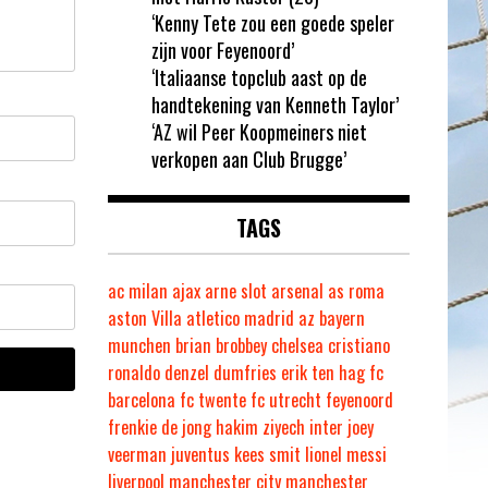
‘Kenny Tete zou een goede speler
zijn voor Feyenoord’
‘Italiaanse topclub aast op de
handtekening van Kenneth Taylor’
‘AZ wil Peer Koopmeiners niet
verkopen aan Club Brugge’
TAGS
ac milan
ajax
arne slot
arsenal
as roma
aston Villa
atletico madrid
az
bayern
munchen
brian brobbey
chelsea
cristiano
ronaldo
denzel dumfries
erik ten hag
fc
barcelona
fc twente
fc utrecht
feyenoord
frenkie de jong
hakim ziyech
inter
joey
veerman
juventus
kees smit
lionel messi
liverpool
manchester city
manchester