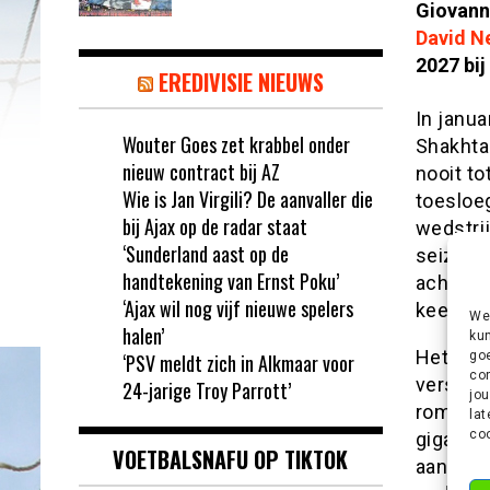
Giovann
David N
2027 bij
EREDIVISIE NIEUWS
In janua
Wouter Goes zet krabbel onder
Shakhta
nieuw contract bij AZ
nooit to
Wie is Jan Virgili? De aanvaller die
toesloe
bij Ajax op de radar staat
wedstrij
‘Sunderland aast op de
seizoen 
handtekening van Ernst Poku’
achtvoud
‘Ajax wil nog vijf nieuwe spelers
keer de 
We 
halen’
kun
Het Turk
goe
‘PSV meldt zich in Alkmaar voor
con
versche
24-jarige Troy Parrott’
jou
rommeli
lat
coo
giganti
VOETBALSNAFU OP TIKTOK
aanhake