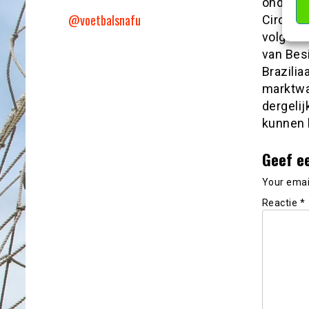
onder me
@voetbalsnafu
Ciro Im
volgend
van Bes
Brazilia
marktwaa
dergeli
kunnen 
Geef e
Your email
Reactie
*