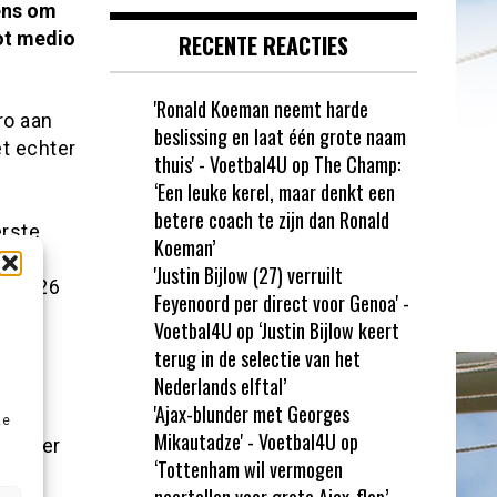
ens om
tot medio
RECENTE REACTIES
'Ronald Koeman neemt harde
ro aan
beslissing en laat één grote naam
t echter
thuis' - Voetbal4U
op
The Champ:
‘Een leuke kerel, maar denkt een
betere coach te zijn dan Ronald
erste
Koeman’
de
'Justin Bijlow (27) verruilt
 hij 26
Feyenoord per direct voor Genoa' -
Voetbal4U
op
‘Justin Bijlow keert
terug in de selectie van het
as is
Nederlands elftal’
'Ajax-blunder met Georges
ze
Mikautadze' - Voetbal4U
op
e, weer
‘Tottenham wil vermogen
mer