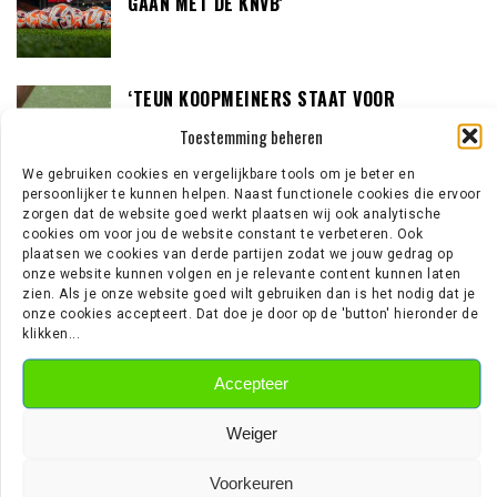
GAAN MET DE KNVB’
‘TEUN KOOPMEINERS STAAT VOOR
AVONTUUR IN DE PREMIER LEAGUE’
Toestemming beheren
We gebruiken cookies en vergelijkbare tools om je beter en
persoonlijker te kunnen helpen. Naast functionele cookies die ervoor
zorgen dat de website goed werkt plaatsen wij ook analytische
‘AJAX IN GESPREK MET FRANSE
cookies om voor jou de website constant te verbeteren. Ook
GROOTMACHT PARIS SAINT-GERMAIN’
plaatsen we cookies van derde partijen zodat we jouw gedrag op
onze website kunnen volgen en je relevante content kunnen laten
zien. Als je onze website goed wilt gebruiken dan is het nodig dat je
onze cookies accepteert. Dat doe je door op de 'button' hieronder de
klikken...
EREDIVISIE NIEUWS
Accepteer
Wouter Goes zet krabbel onder nieuw contract bij AZ
Weiger
Wie is Jan Virgili? De aanvaller die bij Ajax op de radar staat
‘Sunderland aast op de handtekening van Ernst Poku’
Voorkeuren