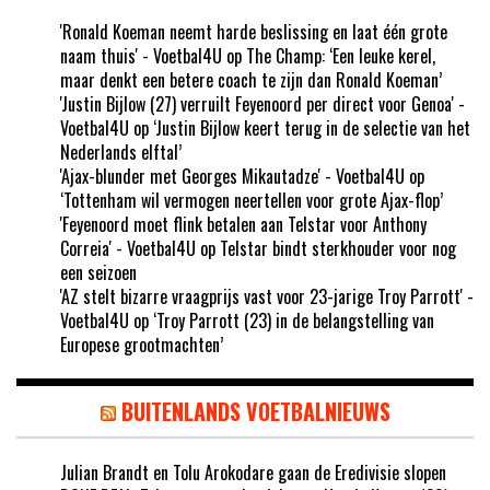
'Ronald Koeman neemt harde beslissing en laat één grote
naam thuis' - Voetbal4U
op
The Champ: ‘Een leuke kerel,
maar denkt een betere coach te zijn dan Ronald Koeman’
'Justin Bijlow (27) verruilt Feyenoord per direct voor Genoa' -
Voetbal4U
op
‘Justin Bijlow keert terug in de selectie van het
Nederlands elftal’
'Ajax-blunder met Georges Mikautadze' - Voetbal4U
op
‘Tottenham wil vermogen neertellen voor grote Ajax-flop’
'Feyenoord moet flink betalen aan Telstar voor Anthony
Correia' - Voetbal4U
op
Telstar bindt sterkhouder voor nog
een seizoen
'AZ stelt bizarre vraagprijs vast voor 23-jarige Troy Parrott' -
Voetbal4U
op
‘Troy Parrott (23) in de belangstelling van
Europese grootmachten’
BUITENLANDS VOETBALNIEUWS
Julian Brandt en Tolu Arokodare gaan de Eredivisie slopen