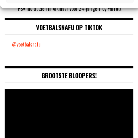
‘Ajax wil nog vijf nieuwe spelers halen’
‘PSV meldt zich in Alkmaar voor 24-jarige Troy Parrott’
VOETBALSNAFU OP TIKTOK
@voetbalsnafu
GROOTSTE BLOOPERS!
Video
Player