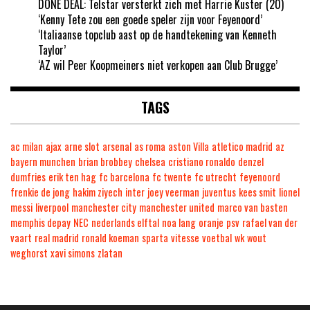
DONE DEAL: Telstar versterkt zich met Harrie Kuster (20)
‘Kenny Tete zou een goede speler zijn voor Feyenoord’
‘Italiaanse topclub aast op de handtekening van Kenneth
Taylor’
‘AZ wil Peer Koopmeiners niet verkopen aan Club Brugge’
TAGS
ac milan
ajax
arne slot
arsenal
as roma
aston Villa
atletico madrid
az
bayern munchen
brian brobbey
chelsea
cristiano ronaldo
denzel
dumfries
erik ten hag
fc barcelona
fc twente
fc utrecht
feyenoord
frenkie de jong
hakim ziyech
inter
joey veerman
juventus
kees smit
lionel
messi
liverpool
manchester city
manchester united
marco van basten
memphis depay
NEC
nederlands elftal
noa lang
oranje
psv
rafael van der
vaart
real madrid
ronald koeman
sparta
vitesse
voetbal
wk
wout
weghorst
xavi simons
zlatan