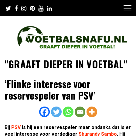
Skip
to
content
"GRAAFT DIEPER IN VOETBAL"
‘Flinke interesse voor
reservespeler van PSV’
Bij
PSV
is hij een reservespeler maar ondanks dat is er
veel interesse voor verdediger
Shurandy Sambo
. Hij