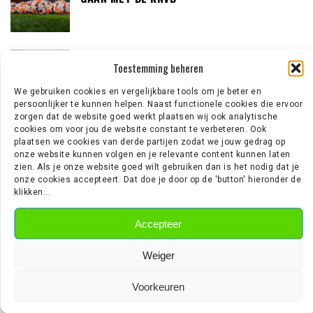
‘TEUN KOOPMEINERS STAAT VOOR
Toestemming beheren
AVONTUUR IN DE PREMIER LEAGUE’
We gebruiken cookies en vergelijkbare tools om je beter en
persoonlijker te kunnen helpen. Naast functionele cookies die ervoor
zorgen dat de website goed werkt plaatsen wij ook analytische
cookies om voor jou de website constant te verbeteren. Ook
‘AJAX IN GESPREK MET FRANSE
plaatsen we cookies van derde partijen zodat we jouw gedrag op
GROOTMACHT PARIS SAINT-GERMAIN’
onze website kunnen volgen en je relevante content kunnen laten
zien. Als je onze website goed wilt gebruiken dan is het nodig dat je
onze cookies accepteert. Dat doe je door op de 'button' hieronder de
klikken...
EREDIVISIE NIEUWS
Accepteer
Weiger
Wouter Goes zet krabbel onder nieuw contract bij AZ
Wie is Jan Virgili? De aanvaller die bij Ajax op de radar staat
Voorkeuren
‘Sunderland aast op de handtekening van Ernst Poku’
‘Ajax wil nog vijf nieuwe spelers halen’