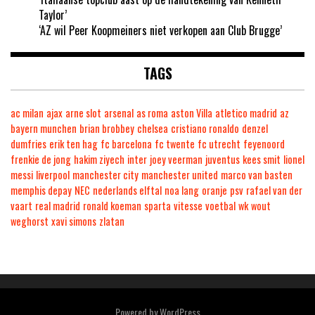
Taylor’
‘AZ wil Peer Koopmeiners niet verkopen aan Club Brugge’
TAGS
ac milan
ajax
arne slot
arsenal
as roma
aston Villa
atletico madrid
az
bayern munchen
brian brobbey
chelsea
cristiano ronaldo
denzel
dumfries
erik ten hag
fc barcelona
fc twente
fc utrecht
feyenoord
frenkie de jong
hakim ziyech
inter
joey veerman
juventus
kees smit
lionel
messi
liverpool
manchester city
manchester united
marco van basten
memphis depay
NEC
nederlands elftal
noa lang
oranje
psv
rafael van der
vaart
real madrid
ronald koeman
sparta
vitesse
voetbal
wk
wout
weghorst
xavi simons
zlatan
Powered by
WordPress