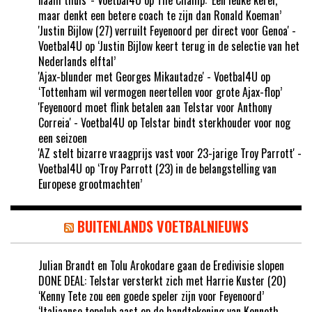
naam thuis' - Voetbal4U
op
The Champ: ‘Een leuke kerel,
maar denkt een betere coach te zijn dan Ronald Koeman’
'Justin Bijlow (27) verruilt Feyenoord per direct voor Genoa' -
Voetbal4U
op
‘Justin Bijlow keert terug in de selectie van het
Nederlands elftal’
'Ajax-blunder met Georges Mikautadze' - Voetbal4U
op
‘Tottenham wil vermogen neertellen voor grote Ajax-flop’
'Feyenoord moet flink betalen aan Telstar voor Anthony
Correia' - Voetbal4U
op
Telstar bindt sterkhouder voor nog
een seizoen
'AZ stelt bizarre vraagprijs vast voor 23-jarige Troy Parrott' -
Voetbal4U
op
‘Troy Parrott (23) in de belangstelling van
Europese grootmachten’
BUITENLANDS VOETBALNIEUWS
Julian Brandt en Tolu Arokodare gaan de Eredivisie slopen
DONE DEAL: Telstar versterkt zich met Harrie Kuster (20)
‘Kenny Tete zou een goede speler zijn voor Feyenoord’
‘Italiaanse topclub aast op de handtekening van Kenneth