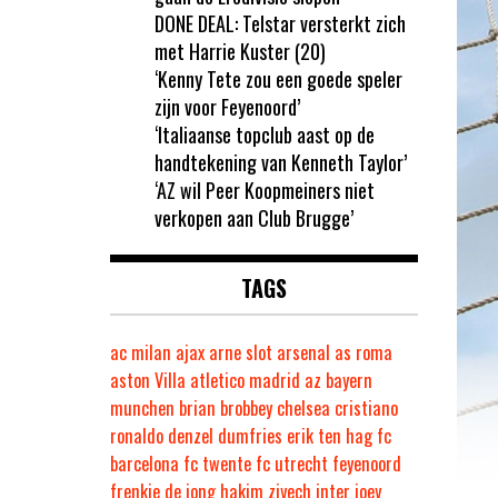
DONE DEAL: Telstar versterkt zich
met Harrie Kuster (20)
‘Kenny Tete zou een goede speler
zijn voor Feyenoord’
‘Italiaanse topclub aast op de
handtekening van Kenneth Taylor’
‘AZ wil Peer Koopmeiners niet
verkopen aan Club Brugge’
TAGS
ac milan
ajax
arne slot
arsenal
as roma
aston Villa
atletico madrid
az
bayern
munchen
brian brobbey
chelsea
cristiano
ronaldo
denzel dumfries
erik ten hag
fc
barcelona
fc twente
fc utrecht
feyenoord
frenkie de jong
hakim ziyech
inter
joey