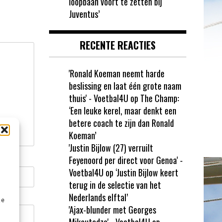
loopbaan voort te zetten bij
Juventus’
RECENTE REACTIES
'Ronald Koeman neemt harde
beslissing en laat één grote naam
thuis' - Voetbal4U
op
The Champ:
‘Een leuke kerel, maar denkt een
betere coach te zijn dan Ronald
Koeman’
'Justin Bijlow (27) verruilt
Feyenoord per direct voor Genoa' -
Voetbal4U
op
‘Justin Bijlow keert
terug in de selectie van het
Nederlands elftal’
ze
'Ajax-blunder met Georges