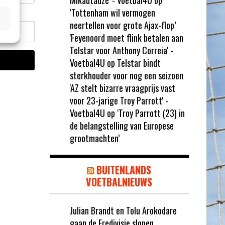
Mikautadze' - Voetbal4U
op
‘Tottenham wil vermogen
neertellen voor grote Ajax-flop’
'Feyenoord moet flink betalen aan
Telstar voor Anthony Correia' -
Voetbal4U
op
Telstar bindt
sterkhouder voor nog een seizoen
'AZ stelt bizarre vraagprijs vast
voor 23-jarige Troy Parrott' -
Voetbal4U
op
‘Troy Parrott (23) in
de belangstelling van Europese
grootmachten’
BUITENLANDS
VOETBALNIEUWS
Julian Brandt en Tolu Arokodare
gaan de Eredivisie slopen