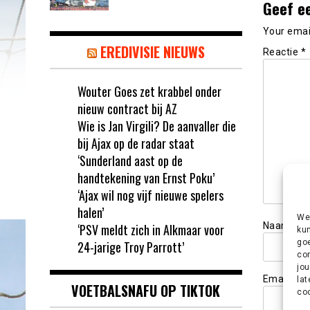
Geef e
Your email
EREDIVISIE NIEUWS
Reactie
*
Wouter Goes zet krabbel onder
nieuw contract bij AZ
Wie is Jan Virgili? De aanvaller die
bij Ajax op de radar staat
‘Sunderland aast op de
handtekening van Ernst Poku’
‘Ajax wil nog vijf nieuwe spelers
halen’
We 
Naam
*
‘PSV meldt zich in Alkmaar voor
kun
goe
24-jarige Troy Parrott’
con
jou
Email
*
lat
VOETBALSNAFU OP TIKTOK
coo