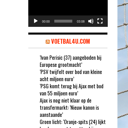
00:00
03:08
VOETBAL4U.COM
‘Ivan Perisic (37) aangeboden bij
Europese grootmacht’
‘PSV twijfelt over bod van kleine
acht miljoen euro’
‘PSG komt terug bij Ajax met bod
van 55 miljoen euro’
Ajax is nog niet klaar op de
transfermarkt: ‘Nieuw kanon is
aanstaande’
Groen licht: ‘Oranje-spits (24) lijkt