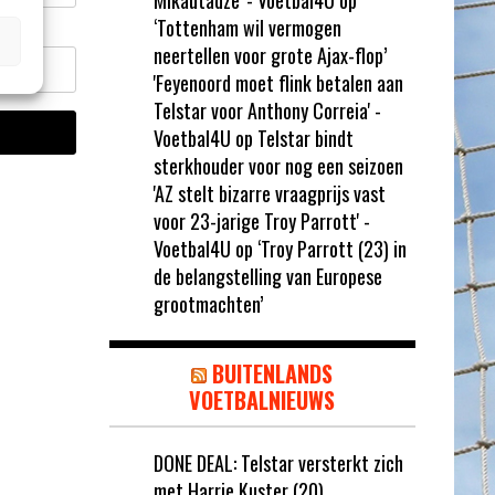
Mikautadze' - Voetbal4U
op
‘Tottenham wil vermogen
neertellen voor grote Ajax-flop’
'Feyenoord moet flink betalen aan
Telstar voor Anthony Correia' -
Voetbal4U
op
Telstar bindt
sterkhouder voor nog een seizoen
'AZ stelt bizarre vraagprijs vast
voor 23-jarige Troy Parrott' -
Voetbal4U
op
‘Troy Parrott (23) in
de belangstelling van Europese
grootmachten’
BUITENLANDS
VOETBALNIEUWS
DONE DEAL: Telstar versterkt zich
met Harrie Kuster (20)