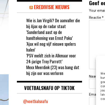
Geef e
EREDIVISIE NIEUWS
Your email
Reactie
*
Wie is Jan Virgili? De aanvaller die
bij Ajax op de radar staat
‘Sunderland aast op de
handtekening van Ernst Poku’
‘Ajax wil nog vijf nieuwe spelers
halen’
‘PSV meldt zich in Alkmaar voor
24-jarige Troy Parrott’
Mexx Meerdink (23) was bang dat
hij zijn oor was verloren
We 
Naam
*
kun
goe
VOETBALSNAFU OP TIKTOK
con
jou
Email
*
lat
coo
@voetbalsnafu