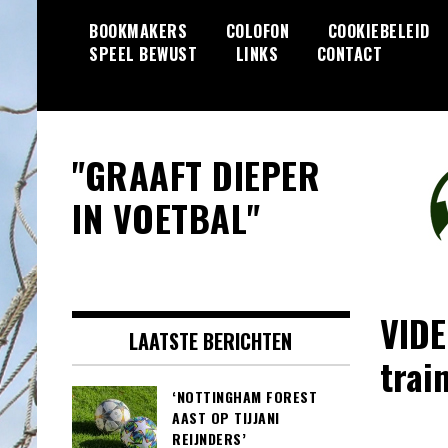
Skip
BOOKMAKERS
COLOFON
COOKIEBELEID
to
SPEEL BEWUST
LINKS
CONTACT
content
"GRAAFT DIEPER
IN VOETBAL"
VIDE
LAATSTE BERICHTEN
trai
‘NOTTINGHAM FOREST
AAST OP TIJJANI
REIJNDERS’