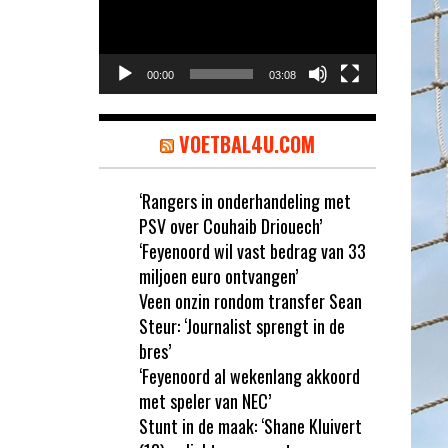
00:00
03:08
VOETBAL4U.COM
‘Rangers in onderhandeling met
PSV over Couhaib Driouech’
‘Feyenoord wil vast bedrag van 33
miljoen euro ontvangen’
Veen onzin rondom transfer Sean
Steur: ‘Journalist sprengt in de
bres’
‘Feyenoord al wekenlang akkoord
met speler van NEC’
Stunt in de maak: ‘Shane Kluivert