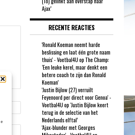
(18) gelinkt aan overstap naar
Ajax’
RECENTE REACTIES
'Ronald Koeman neemt harde
beslissing en laat één grote naam
thuis' - Voetbal4U
op
The Champ:
‘Een leuke kerel, maar denkt een
betere coach te zijn dan Ronald
Koeman’
'Justin Bijlow (27) verruilt
Feyenoord per direct voor Genoa' -
Voetbal4U
op
‘Justin Bijlow keert
terug in de selectie van het
Nederlands elftal’
ze
'Ajax-blunder met Georges