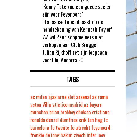
‘Kenny Tete zou een goede speler
zijn voor Feyenoord’
‘Italiaanse topclub aast op de
handtekening van Kenneth Taylor’
‘AZ wil Peer Koopmeiners niet
verkopen aan Club Brugge’
Julian Rijkhoff zet zijn loopbaan
voort bij Andorra FC
TAGS
ac milan
ajax
arne slot
arsenal
as roma
aston Villa
atletico madrid
az
bayern
munchen
brian brobbey
chelsea
cristiano
ronaldo
denzel dumfries
erik ten hag
fc
barcelona
fc twente
fc utrecht
feyenoord
frenkie de jong
hakim ziyech
inter
joey