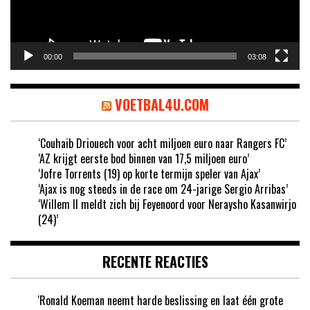
00:00
03:08
VOETBAL4U.COM
‘Couhaib Driouech voor acht miljoen euro naar Rangers FC’
‘AZ krijgt eerste bod binnen van 17,5 miljoen euro’
‘Jofre Torrents (19) op korte termijn speler van Ajax’
‘Ajax is nog steeds in de race om 24-jarige Sergio Arribas’
‘Willem II meldt zich bij Feyenoord voor Neraysho Kasanwirjo
(24)’
RECENTE REACTIES
'Ronald Koeman neemt harde beslissing en laat één grote