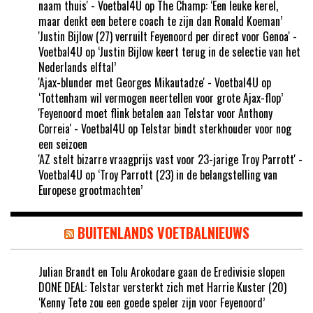
naam thuis' - Voetbal4U
op
The Champ: ‘Een leuke kerel,
maar denkt een betere coach te zijn dan Ronald Koeman’
'Justin Bijlow (27) verruilt Feyenoord per direct voor Genoa' -
Voetbal4U
op
‘Justin Bijlow keert terug in de selectie van het
Nederlands elftal’
'Ajax-blunder met Georges Mikautadze' - Voetbal4U
op
‘Tottenham wil vermogen neertellen voor grote Ajax-flop’
'Feyenoord moet flink betalen aan Telstar voor Anthony
Correia' - Voetbal4U
op
Telstar bindt sterkhouder voor nog
een seizoen
'AZ stelt bizarre vraagprijs vast voor 23-jarige Troy Parrott' -
Voetbal4U
op
‘Troy Parrott (23) in de belangstelling van
Europese grootmachten’
BUITENLANDS VOETBALNIEUWS
Julian Brandt en Tolu Arokodare gaan de Eredivisie slopen
DONE DEAL: Telstar versterkt zich met Harrie Kuster (20)
‘Kenny Tete zou een goede speler zijn voor Feyenoord’