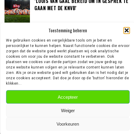
‘LOUIS VAN GAAL BEREID OM IN GESPREK TE
GAAN MET DE KNVB’
Toestemming beheren
‘TEUN KOOPMEINERS STAAT VOOR
AVONTUUR IN DE PREMIER LEAGUE’
We gebruiken cookies en vergelijkbare tools om je beter en
persoonlijker te kunnen helpen. Naast functionele cookies die ervoor
zorgen dat de website goed werkt plaatsen wij ook analytische
cookies om voor jou de website constant te verbeteren. Ook
plaatsen we cookies van derde partijen zodat we jouw gedrag op
‘AJAX IN GESPREK MET FRANSE
onze website kunnen volgen en je relevante content kunnen laten
GROOTMACHT PARIS SAINT-GERMAIN’
zien. Als je onze website goed wilt gebruiken dan is het nodig dat je
onze cookies accepteert. Dat doe je door op de 'button' hieronder de
klikken...
Accepteer
EREDIVISIE NIEUWS
Weiger
Wouter Goes zet krabbel onder nieuw contract bij AZ
Voorkeuren
Wie is Jan Virgili? De aanvaller die bij Ajax op de radar staat