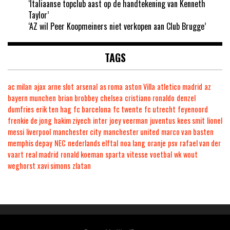
‘Italiaanse topclub aast op de handtekening van Kenneth
Taylor’
‘AZ wil Peer Koopmeiners niet verkopen aan Club Brugge’
TAGS
ac milan
ajax
arne slot
arsenal
as roma
aston Villa
atletico madrid
az
bayern munchen
brian brobbey
chelsea
cristiano ronaldo
denzel
dumfries
erik ten hag
fc barcelona
fc twente
fc utrecht
feyenoord
frenkie de jong
hakim ziyech
inter
joey veerman
juventus
kees smit
lionel
messi
liverpool
manchester city
manchester united
marco van basten
memphis depay
NEC
nederlands elftal
noa lang
oranje
psv
rafael van der
vaart
real madrid
ronald koeman
sparta
vitesse
voetbal
wk
wout
weghorst
xavi simons
zlatan