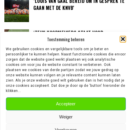
‘LOUIS VAN GAAL BEREID OM IN GESPREK TE
GAAN MET DE KNVB’
‘TEUN KOOPMEINERS STAAT VOOR
Toestemming beheren
AVONTUUR IN DE PREMIER LEAGUE’
We gebruiken cookies en vergelijkbare tools om je beter en
persoonlijker te kunnen helpen. Naast functionele cookies die ervoor
zorgen dat de website goed werkt plaatsen wij ook analytische
‘AJAX IN GESPREK MET FRANSE
cookies om voor jou de website constant te verbeteren. Ook
plaatsen we cookies van derde partijen zodat we jouw gedrag op
GROOTMACHT PARIS SAINT-GERMAIN’
onze website kunnen volgen en je relevante content kunnen laten
zien. Als je onze website goed wilt gebruiken dan is het nodig dat je
onze cookies accepteert. Dat doe je door op de 'button' hieronder de
klikken...
EREDIVISIE NIEUWS
Accepteer
Weiger
Wouter Goes zet krabbel onder nieuw contract bij AZ
Wie is Jan Virgili? De aanvaller die bij Ajax op de radar staat
Voorkeuren