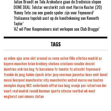
Julian Brandt en Tolu Arokodare gaan de Eredivisie slopen
DONE DEAL: Telstar versterkt zich met Harrie Kuster (20)
‘Kenny Tete zou een goede speler zijn voor Feyenoord’
‘Italiaanse topclub aast op de handtekening van Kenneth
Taylor’
‘AZ wil Peer Koopmeiners niet verkopen aan Club Brugge’
TAGS
ac milan
ajax
arne slot
arsenal
as roma
aston Villa
atletico madrid
az
bayern munchen
brian brobbey
chelsea
cristiano ronaldo
denzel
dumfries
erik ten hag
fc barcelona
fc twente
fc utrecht
feyenoord
frenkie de jong
hakim ziyech
inter
joey veerman
juventus
kees smit
lionel
messi
liverpool
manchester city
manchester united
marco van basten
memphis depay
NEC
nederlands elftal
noa lang
oranje
psv
rafael van der
vaart
real madrid
ronald koeman
sparta
vitesse
voetbal
wk
wout
weghorst
xavi simons
zlatan