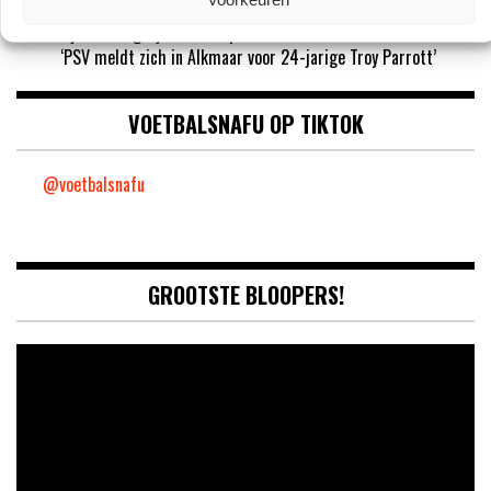
‘Sunderland aast op de handtekening van Ernst Poku’
‘Ajax wil nog vijf nieuwe spelers halen’
‘PSV meldt zich in Alkmaar voor 24-jarige Troy Parrott’
VOETBALSNAFU OP TIKTOK
@voetbalsnafu
GROOTSTE BLOOPERS!
Video
Player