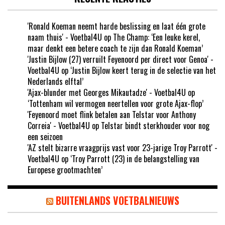
'Ronald Koeman neemt harde beslissing en laat één grote
naam thuis' - Voetbal4U
op
The Champ: ‘Een leuke kerel,
maar denkt een betere coach te zijn dan Ronald Koeman’
'Justin Bijlow (27) verruilt Feyenoord per direct voor Genoa' -
Voetbal4U
op
‘Justin Bijlow keert terug in de selectie van het
Nederlands elftal’
'Ajax-blunder met Georges Mikautadze' - Voetbal4U
op
‘Tottenham wil vermogen neertellen voor grote Ajax-flop’
'Feyenoord moet flink betalen aan Telstar voor Anthony
Correia' - Voetbal4U
op
Telstar bindt sterkhouder voor nog
een seizoen
'AZ stelt bizarre vraagprijs vast voor 23-jarige Troy Parrott' -
Voetbal4U
op
‘Troy Parrott (23) in de belangstelling van
Europese grootmachten’
BUITENLANDS VOETBALNIEUWS