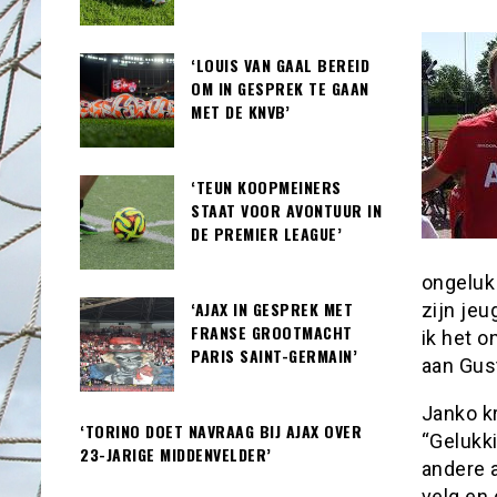
‘LOUIS VAN GAAL BEREID
OM IN GESPREK TE GAAN
MET DE KNVB’
‘TEUN KOOPMEINERS
STAAT VOOR AVONTUUR IN
DE PREMIER LEAGUE’
ongeluk 
‘AJAX IN GESPREK MET
zijn jeu
FRANSE GROOTMACHT
ik het o
PARIS SAINT-GERMAIN’
aan Gust
Janko kr
‘TORINO DOET NAVRAAG BIJ AJAX OVER
“Gelukki
23-JARIGE MIDDENVELDER’
andere a
velg en 