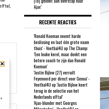
(18) gelinkt aan overstap naar
ftal,
Ajax’
RECENTE REACTIES
'Ronald Koeman neemt harde
beslissing en laat één grote naam
thuis' - Voetbal4U
op
The Champ:
‘Een leuke kerel, maar denkt een
betere coach te zijn dan Ronald
Koeman’
'Justin Bijlow (27) verruilt
Feyenoord per direct voor Genoa' -
Voetbal4U
op
‘Justin Bijlow keert
terug in de selectie van het
Nederlands elftal’
ze
'Ajax-blunder met Georges