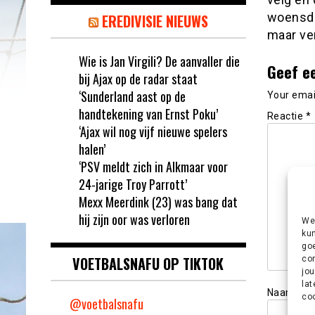
woensda
EREDIVISIE NIEUWS
maar ve
Wie is Jan Virgili? De aanvaller die
Geef e
bij Ajax op de radar staat
‘Sunderland aast op de
Your email
handtekening van Ernst Poku’
Reactie
*
‘Ajax wil nog vijf nieuwe spelers
halen’
‘PSV meldt zich in Alkmaar voor
24-jarige Troy Parrott’
Mexx Meerdink (23) was bang dat
hij zijn oor was verloren
We 
kun
goe
VOETBALSNAFU OP TIKTOK
con
jou
lat
Naam
*
coo
@voetbalsnafu