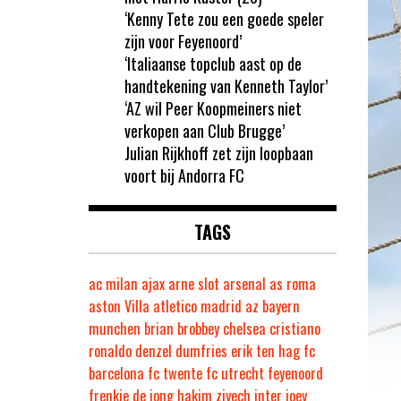
‘Kenny Tete zou een goede speler
zijn voor Feyenoord’
‘Italiaanse topclub aast op de
handtekening van Kenneth Taylor’
‘AZ wil Peer Koopmeiners niet
verkopen aan Club Brugge’
Julian Rijkhoff zet zijn loopbaan
voort bij Andorra FC
TAGS
ac milan
ajax
arne slot
arsenal
as roma
aston Villa
atletico madrid
az
bayern
munchen
brian brobbey
chelsea
cristiano
ronaldo
denzel dumfries
erik ten hag
fc
barcelona
fc twente
fc utrecht
feyenoord
frenkie de jong
hakim ziyech
inter
joey