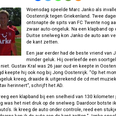
Woensdag speelde Marc Janko als invalle
Oostenrijk tegen Griekenland. Twee dage
ontsnapte de spits van FC Twente nog a
zwaar auto-ongeluk. Na een klapband op 
Duitse snelweg kon Janko de auto aan vei
de kant zetten.
Een jaar eerder had de beste vriend van 
minder geluk. Hij overleefde een soortgel
niet. Gustav Kral was 26 jaar oud en keepte in Oostenr
gd keepte hij ook nog bij Jong Oostenrijk. “Op het mo
ngeluk kreeg, draaide ik uitgerekend de cd met muzie
av herinnert”, schrijft het AD.
eeg een klapband bij een snelheid van 130 kilometer 
g was het niet druk op de snelweg. Daardoor botste ik
uto’s. Ik kreeg de auto onder controle, reed een stukj
daarna kon ik de auto aan de kant zetten.” Janko spee