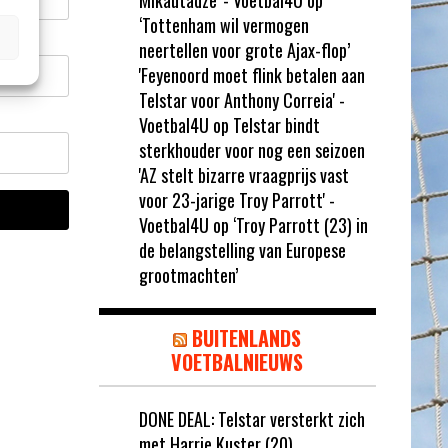
Mikautadze' - Voetbal4U
op
‘Tottenham wil vermogen
neertellen voor grote Ajax-flop’
'Feyenoord moet flink betalen aan
Telstar voor Anthony Correia' -
Voetbal4U
op
Telstar bindt
sterkhouder voor nog een seizoen
'AZ stelt bizarre vraagprijs vast
voor 23-jarige Troy Parrott' -
Voetbal4U
op
‘Troy Parrott (23) in
de belangstelling van Europese
grootmachten’
BUITENLANDS
VOETBALNIEUWS
DONE DEAL: Telstar versterkt zich
met Harrie Kuster (20)