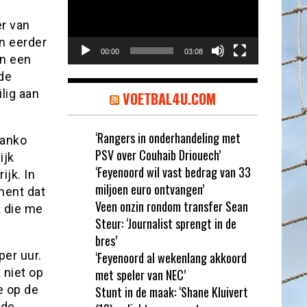
r van
n eerder
00:00
03:08
an een
de
lig aan
VOETBAL4U.COM
‘Rangers in onderhandeling met
Janko
PSV over Couhaib Driouech’
ijk
‘Feyenoord wil vast bedrag van 33
ijk. In
miljoen euro ontvangen’
ment dat
Veen onzin rondom transfer Sean
k die me
Steur: ‘Journalist sprengt in de
bres’
per uur.
‘Feyenoord al wekenlang akkoord
 niet op
met speler van NEC’
e op de
Stunt in de maak: ‘Shane Kluivert
lde