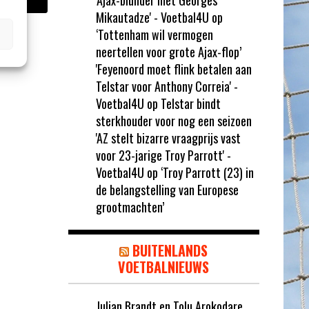
'Ajax-blunder met Georges
Mikautadze' - Voetbal4U
op
‘Tottenham wil vermogen
neertellen voor grote Ajax-flop’
'Feyenoord moet flink betalen aan
Telstar voor Anthony Correia' -
Voetbal4U
op
Telstar bindt
sterkhouder voor nog een seizoen
'AZ stelt bizarre vraagprijs vast
voor 23-jarige Troy Parrott' -
Voetbal4U
op
‘Troy Parrott (23) in
de belangstelling van Europese
grootmachten’
BUITENLANDS
VOETBALNIEUWS
Julian Brandt en Tolu Arokodare