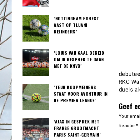
‘NOTTINGHAM FOREST
AAST OP TIJJANI
REIJNDERS’
‘LOUIS VAN GAAL BEREID
OM IN GESPREK TE GAAN
MET DE KNVB’
debuteer
RKC Waa
‘TEUN KOOPMEINERS
duels al
STAAT VOOR AVONTUUR IN
DE PREMIER LEAGUE’
Geef e
Your email
‘AJAX IN GESPREK MET
Reactie
*
FRANSE GROOTMACHT
PARIS SAINT-GERMAIN’