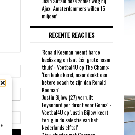
Josip Sutalo deze zomer weg bij
Ajax: ‘Amsterdammers willen 15
miljoen’
RECENTE REACTIES
'Ronald Koeman neemt harde
beslissing en laat één grote naam
thuis' - Voetbal4U
op
The Champ:
‘Een leuke kerel, maar denkt een
betere coach te zijn dan Ronald
Koeman’
'Justin Bijlow (27) verruilt
Feyenoord per direct voor Genoa' -
Voetbal4U
op
‘Justin Bijlow keert
terug in de selectie van het
ze
Nederlands elftal’