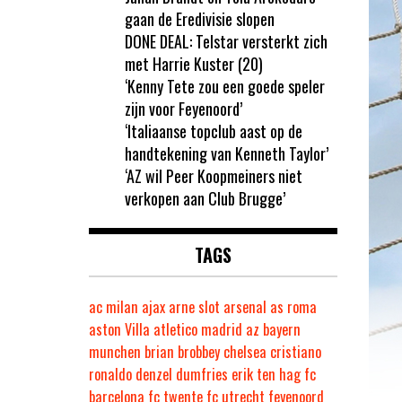
gaan de Eredivisie slopen
DONE DEAL: Telstar versterkt zich
met Harrie Kuster (20)
‘Kenny Tete zou een goede speler
zijn voor Feyenoord’
‘Italiaanse topclub aast op de
handtekening van Kenneth Taylor’
‘AZ wil Peer Koopmeiners niet
verkopen aan Club Brugge’
TAGS
ac milan
ajax
arne slot
arsenal
as roma
aston Villa
atletico madrid
az
bayern
munchen
brian brobbey
chelsea
cristiano
ronaldo
denzel dumfries
erik ten hag
fc
barcelona
fc twente
fc utrecht
feyenoord