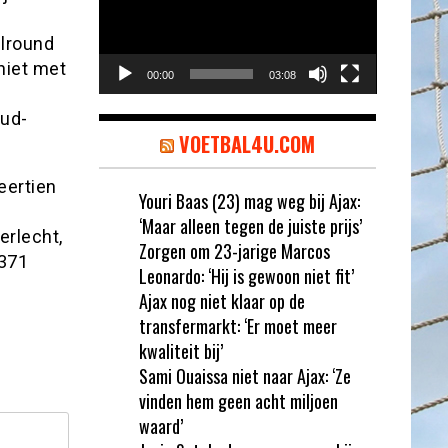
llround
niet met
00:00
03:08
oud-
VOETBAL4U.COM
eertien
Youri Baas (23) mag weg bij Ajax:
‘Maar alleen tegen de juiste prijs’
erlecht,
Zorgen om 23-jarige Marcos
 371
Leonardo: ‘Hij is gewoon niet fit’
Ajax nog niet klaar op de
transfermarkt: ‘Er moet meer
kwaliteit bij’
Sami Ouaissa niet naar Ajax: ‘Ze
vinden hem geen acht miljoen
waard’