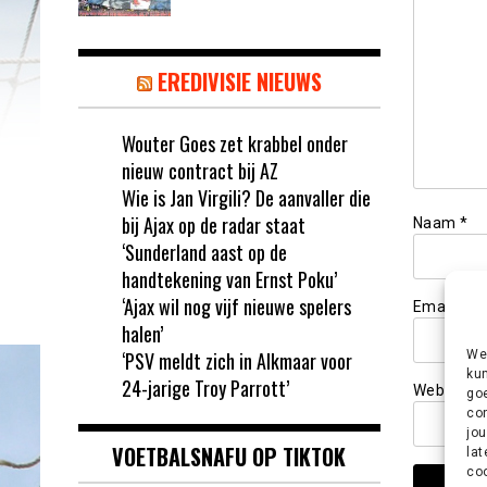
EREDIVISIE NIEUWS
Wouter Goes zet krabbel onder
nieuw contract bij AZ
Wie is Jan Virgili? De aanvaller die
bij Ajax op de radar staat
Naam
*
‘Sunderland aast op de
handtekening van Ernst Poku’
‘Ajax wil nog vijf nieuwe spelers
Email
*
halen’
‘PSV meldt zich in Alkmaar voor
We 
kun
24-jarige Troy Parrott’
Website
goe
con
jou
VOETBALSNAFU OP TIKTOK
lat
coo