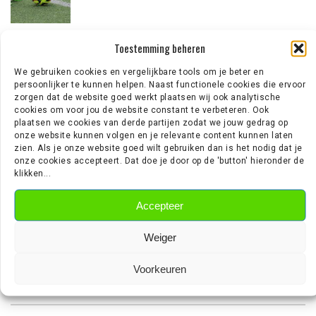
Toestemming beheren
‘AJAX IN GESPREK MET FRANSE
GROOTMACHT PARIS SAINT-GERMAIN’
We gebruiken cookies en vergelijkbare tools om je beter en
persoonlijker te kunnen helpen. Naast functionele cookies die ervoor
zorgen dat de website goed werkt plaatsen wij ook analytische
cookies om voor jou de website constant te verbeteren. Ook
plaatsen we cookies van derde partijen zodat we jouw gedrag op
onze website kunnen volgen en je relevante content kunnen laten
EREDIVISIE NIEUWS
zien. Als je onze website goed wilt gebruiken dan is het nodig dat je
onze cookies accepteert. Dat doe je door op de 'button' hieronder de
klikken...
Wouter Goes zet krabbel onder nieuw contract bij AZ
Wie is Jan Virgili? De aanvaller die bij Ajax op de radar staat
Accepteer
‘Sunderland aast op de handtekening van Ernst Poku’
‘Ajax wil nog vijf nieuwe spelers halen’
Weiger
‘PSV meldt zich in Alkmaar voor 24-jarige Troy Parrott’
Voorkeuren
VOETBALSNAFU OP TIKTOK