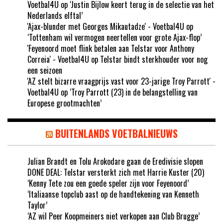
Voetbal4U
op
‘Justin Bijlow keert terug in de selectie van het
Nederlands elftal’
'Ajax-blunder met Georges Mikautadze' - Voetbal4U
op
‘Tottenham wil vermogen neertellen voor grote Ajax-flop’
'Feyenoord moet flink betalen aan Telstar voor Anthony
Correia' - Voetbal4U
op
Telstar bindt sterkhouder voor nog
een seizoen
'AZ stelt bizarre vraagprijs vast voor 23-jarige Troy Parrott' -
Voetbal4U
op
‘Troy Parrott (23) in de belangstelling van
Europese grootmachten’
BUITENLANDS VOETBALNIEUWS
Julian Brandt en Tolu Arokodare gaan de Eredivisie slopen
DONE DEAL: Telstar versterkt zich met Harrie Kuster (20)
‘Kenny Tete zou een goede speler zijn voor Feyenoord’
‘Italiaanse topclub aast op de handtekening van Kenneth
Taylor’
‘AZ wil Peer Koopmeiners niet verkopen aan Club Brugge’