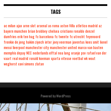
TAGS
ac milan
ajax
arne slot
arsenal
as roma
aston Villa
atletico madrid
az
bayern munchen
brian brobbey
chelsea
cristiano ronaldo
denzel
dumfries
erik ten hag
fc barcelona
fc twente
fc utrecht
feyenoord
frenkie de jong
hakim ziyech
inter
joey veerman
juventus
kees smit
lionel
messi
liverpool
manchester city
manchester united
marco van basten
memphis depay
NEC
nederlands elftal
noa lang
oranje
psv
rafael van der
vaart
real madrid
ronald koeman
sparta
vitesse
voetbal
wk
wout
weghorst
xavi simons
zlatan
Powered by
WordPress