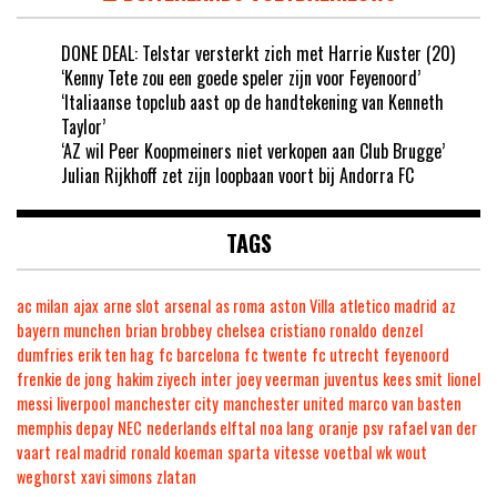
DONE DEAL: Telstar versterkt zich met Harrie Kuster (20)
‘Kenny Tete zou een goede speler zijn voor Feyenoord’
‘Italiaanse topclub aast op de handtekening van Kenneth
Taylor’
‘AZ wil Peer Koopmeiners niet verkopen aan Club Brugge’
Julian Rijkhoff zet zijn loopbaan voort bij Andorra FC
TAGS
ac milan
ajax
arne slot
arsenal
as roma
aston Villa
atletico madrid
az
bayern munchen
brian brobbey
chelsea
cristiano ronaldo
denzel
dumfries
erik ten hag
fc barcelona
fc twente
fc utrecht
feyenoord
frenkie de jong
hakim ziyech
inter
joey veerman
juventus
kees smit
lionel
messi
liverpool
manchester city
manchester united
marco van basten
memphis depay
NEC
nederlands elftal
noa lang
oranje
psv
rafael van der
vaart
real madrid
ronald koeman
sparta
vitesse
voetbal
wk
wout
weghorst
xavi simons
zlatan