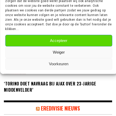
zorgen dat de website goed werkt plaatsen wij ook analytische
GAAN MET DE KNVB’
cookies om voor jou de website constant te verbeteren. Ook
plaatsen we cookies van derde partijen zodat we jouw gedrag op
onze website kunnen volgen en je relevante content kunnen laten
zien. Als je onze website goed wilt gebruiken dan is het nodig dat je
onze cookies accepteert. Dat doe je door op de 'button' hieronder de
‘TEUN KOOPMEINERS STAAT VOOR
klikken...
AVONTUUR IN DE PREMIER LEAGUE’
Accepteer
Weiger
‘AJAX IN GESPREK MET FRANSE
GROOTMACHT PARIS SAINT-GERMAIN’
Voorkeuren
‘TORINO DOET NAVRAAG BIJ AJAX OVER 23-JARIGE
MIDDENVELDER’
EREDIVISIE NIEUWS