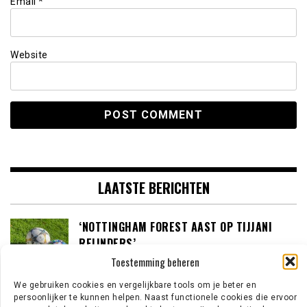
Email
*
Website
LAATSTE BERICHTEN
‘NOTTINGHAM FOREST AAST OP TIJJANI
REIJNDERS’
Toestemming beheren
We gebruiken cookies en vergelijkbare tools om je beter en
persoonlijker te kunnen helpen. Naast functionele cookies die ervoor
‘LOUIS VAN GAAL BEREID OM IN GESPREK TE