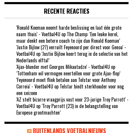
RECENTE REACTIES
'Ronald Koeman neemt harde beslissing en laat één grote
naam thuis' - Voetbal4U
op
The Champ: ‘Een leuke kerel,
maar denkt een betere coach te zijn dan Ronald Koeman’
'Justin Bijlow (27) verruilt Feyenoord per direct voor Genoa' -
Voetbal4U
op
‘Justin Bijlow keert terug in de selectie van het
Nederlands elftal’
'Ajax-blunder met Georges Mikautadze' - Voetbal4U
op
‘Tottenham wil vermogen neertellen voor grote Ajax-flop’
'Feyenoord moet flink betalen aan Telstar voor Anthony
Correia' - Voetbal4U
op
Telstar bindt sterkhouder voor nog
een seizoen
'AZ stelt bizarre vraagprijs vast voor 23-jarige Troy Parrott' -
Voetbal4U
op
‘Troy Parrott (23) in de belangstelling van
Europese grootmachten’
BUITENLANDS VOETBALNIEUWS