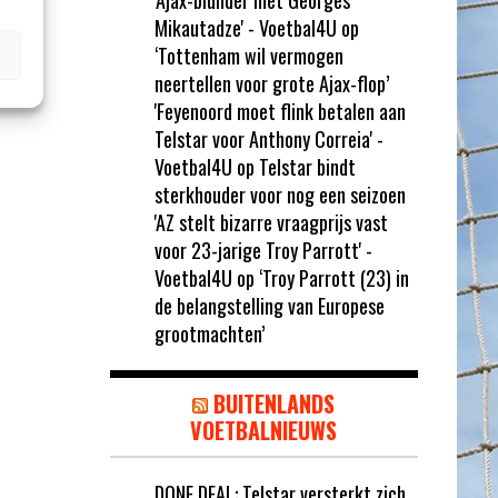
'Ajax-blunder met Georges
Mikautadze' - Voetbal4U
op
‘Tottenham wil vermogen
neertellen voor grote Ajax-flop’
'Feyenoord moet flink betalen aan
Telstar voor Anthony Correia' -
Voetbal4U
op
Telstar bindt
sterkhouder voor nog een seizoen
'AZ stelt bizarre vraagprijs vast
voor 23-jarige Troy Parrott' -
Voetbal4U
op
‘Troy Parrott (23) in
de belangstelling van Europese
grootmachten’
BUITENLANDS
VOETBALNIEUWS
DONE DEAL: Telstar versterkt zich