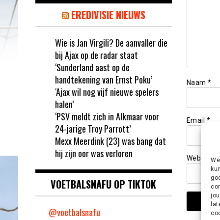
EREDIVISIE NIEUWS
Wie is Jan Virgili? De aanvaller die
bij Ajax op de radar staat
‘Sunderland aast op de
handtekening van Ernst Poku’
Naam
*
‘Ajax wil nog vijf nieuwe spelers
halen’
‘PSV meldt zich in Alkmaar voor
Email
*
24-jarige Troy Parrott’
Mexx Meerdink (23) was bang dat
hij zijn oor was verloren
Website
We 
kun
goe
VOETBALSNAFU OP TIKTOK
con
jou
lat
@voetbalsnafu
coo