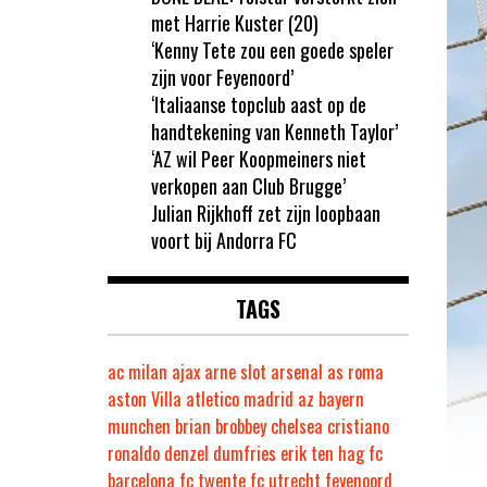
met Harrie Kuster (20)
‘Kenny Tete zou een goede speler
zijn voor Feyenoord’
‘Italiaanse topclub aast op de
handtekening van Kenneth Taylor’
‘AZ wil Peer Koopmeiners niet
verkopen aan Club Brugge’
Julian Rijkhoff zet zijn loopbaan
voort bij Andorra FC
TAGS
ac milan
ajax
arne slot
arsenal
as roma
aston Villa
atletico madrid
az
bayern
munchen
brian brobbey
chelsea
cristiano
ronaldo
denzel dumfries
erik ten hag
fc
barcelona
fc twente
fc utrecht
feyenoord