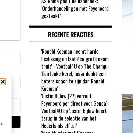
AS Roma gooit de handdoek:
‘Onderhandelingen met Feyenoord
gestaakt’
RECENTE REACTIES
'Ronald Koeman neemt harde
beslissing en laat één grote naam
thuis' - Voetbal4U
op
The Champ:
‘Een leuke kerel, maar denkt een
betere coach te zijn dan Ronald
Koeman’
'Justin Bijlow (27) verruilt
Feyenoord per direct voor Genoa' -
Voetbal4U
op
‘Justin Bijlow keert
terug in de selectie van het
ze
Nederlands elftal’