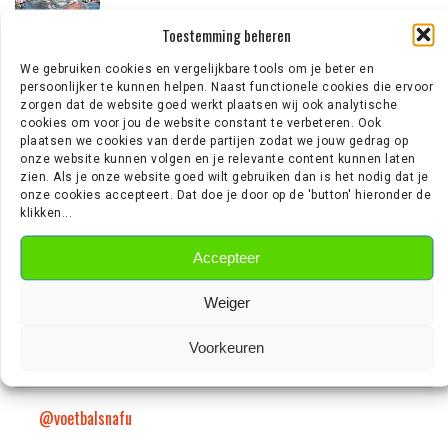
Toestemming beheren
‘TORINO DOET NAVRAAG BIJ AJAX OVER 23-JARIGE
We gebruiken cookies en vergelijkbare tools om je beter en
MIDDENVELDER’
persoonlijker te kunnen helpen. Naast functionele cookies die ervoor
zorgen dat de website goed werkt plaatsen wij ook analytische
cookies om voor jou de website constant te verbeteren. Ook
plaatsen we cookies van derde partijen zodat we jouw gedrag op
EREDIVISIE NIEUWS
onze website kunnen volgen en je relevante content kunnen laten
zien. Als je onze website goed wilt gebruiken dan is het nodig dat je
onze cookies accepteert. Dat doe je door op de 'button' hieronder de
Wie is Jan Virgili? De aanvaller die bij Ajax op de radar staat
klikken...
‘Sunderland aast op de handtekening van Ernst Poku’
‘Ajax wil nog vijf nieuwe spelers halen’
Accepteer
‘PSV meldt zich in Alkmaar voor 24-jarige Troy Parrott’
Mexx Meerdink (23) was bang dat hij zijn oor was verloren
Weiger
Voorkeuren
VOETBALSNAFU OP TIKTOK
@voetbalsnafu