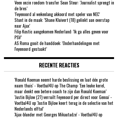
Veen onzin rondom transfer Sean Steur: ‘Journalist sprengt in
de bres’
‘Feyenoord al wekenlang akkoord met speler van NEC’
Stunt in de maak: ‘Shane Kluivert (18) gelinkt aan overstap
naar Ajax’
Filip Kostic aangekomen Nederland: ‘Ik ga alles geven voor
PSV’
AS Roma gooit de handdoek: ‘Onderhandelingen met
Feyenoord gestaakt’
RECENTE REACTIES
'Ronald Koeman neemt harde beslissing en laat één grote
naam thuis' - Voetbal4U
op
The Champ: ‘Een leuke kerel,
maar denkt een betere coach te zijn dan Ronald Koeman’
'Justin Bijlow (27) verruilt Feyenoord per direct voor Genoa' -
Voetbal4U
op
‘Justin Bijlow keert terug in de selectie van het
Nederlands elftal’
'Ajax-blunder met Georges Mikautadze' - Voetbal4U
op