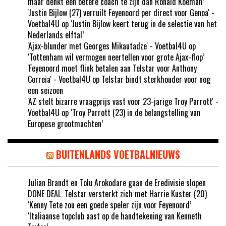
maar denkt een betere coach te zijn dan Ronald Koeman’
'Justin Bijlow (27) verruilt Feyenoord per direct voor Genoa' -
Voetbal4U
op
‘Justin Bijlow keert terug in de selectie van het
Nederlands elftal’
'Ajax-blunder met Georges Mikautadze' - Voetbal4U
op
‘Tottenham wil vermogen neertellen voor grote Ajax-flop’
'Feyenoord moet flink betalen aan Telstar voor Anthony
Correia' - Voetbal4U
op
Telstar bindt sterkhouder voor nog
een seizoen
'AZ stelt bizarre vraagprijs vast voor 23-jarige Troy Parrott' -
Voetbal4U
op
‘Troy Parrott (23) in de belangstelling van
Europese grootmachten’
BUITENLANDS VOETBALNIEUWS
Julian Brandt en Tolu Arokodare gaan de Eredivisie slopen
DONE DEAL: Telstar versterkt zich met Harrie Kuster (20)
‘Kenny Tete zou een goede speler zijn voor Feyenoord’
‘Italiaanse topclub aast op de handtekening van Kenneth