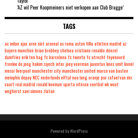
Taylor’
‘AZ wil Peer Koopmeiners niet verkopen aan Club Brugge’
TAGS
ac milan
ajax
arne slot
arsenal
as roma
aston Villa
atletico madrid
az
bayern munchen
brian brobbey
chelsea
cristiano ronaldo
denzel
dumfries
erik ten hag
fc barcelona
fc twente
fc utrecht
feyenoord
frenkie de jong
hakim ziyech
inter
joey veerman
juventus
kees smit
lionel
messi
liverpool
manchester city
manchester united
marco van basten
memphis depay
NEC
nederlands elftal
noa lang
oranje
psv
rafael van der
vaart
real madrid
ronald koeman
sparta
vitesse
voetbal
wk
wout
weghorst
xavi simons
zlatan
Powered by
WordPress