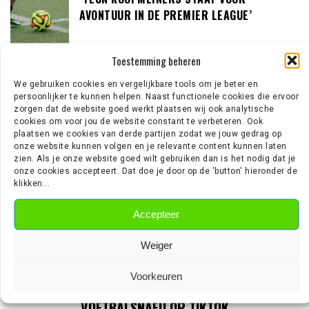
AVONTUUR IN DE PREMIER LEAGUE’
Toestemming beheren
‘AJAX IN GESPREK MET FRANSE
We gebruiken cookies en vergelijkbare tools om je beter en
GROOTMACHT PARIS SAINT-GERMAIN’
persoonlijker te kunnen helpen. Naast functionele cookies die ervoor
zorgen dat de website goed werkt plaatsen wij ook analytische
cookies om voor jou de website constant te verbeteren. Ook
plaatsen we cookies van derde partijen zodat we jouw gedrag op
onze website kunnen volgen en je relevante content kunnen laten
zien. Als je onze website goed wilt gebruiken dan is het nodig dat je
EREDIVISIE NIEUWS
onze cookies accepteert. Dat doe je door op de 'button' hieronder de
klikken...
Wouter Goes zet krabbel onder nieuw contract bij AZ
Accepteer
Wie is Jan Virgili? De aanvaller die bij Ajax op de radar staat
‘Sunderland aast op de handtekening van Ernst Poku’
Weiger
‘Ajax wil nog vijf nieuwe spelers halen’
‘PSV meldt zich in Alkmaar voor 24-jarige Troy Parrott’
Voorkeuren
VOETBALSNAFU OP TIKTOK