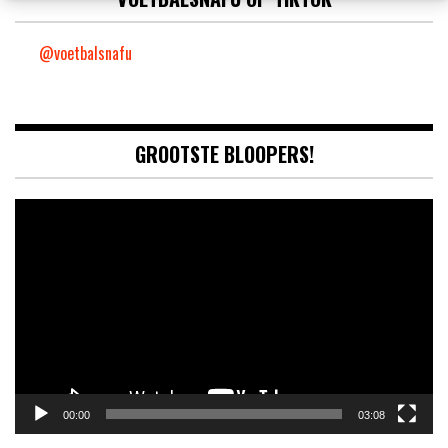
@voetbalsnafu
GROOTSTE BLOOPERS!
Video
Player
00:00
03:08