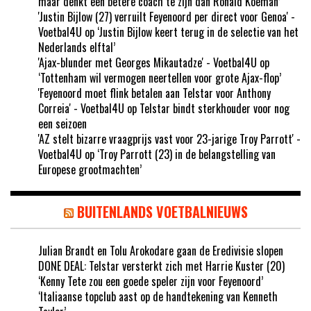
maar denkt een betere coach te zijn dan Ronald Koeman’
'Justin Bijlow (27) verruilt Feyenoord per direct voor Genoa' -
Voetbal4U
op
‘Justin Bijlow keert terug in de selectie van het
Nederlands elftal’
'Ajax-blunder met Georges Mikautadze' - Voetbal4U
op
‘Tottenham wil vermogen neertellen voor grote Ajax-flop’
'Feyenoord moet flink betalen aan Telstar voor Anthony
Correia' - Voetbal4U
op
Telstar bindt sterkhouder voor nog
een seizoen
'AZ stelt bizarre vraagprijs vast voor 23-jarige Troy Parrott' -
Voetbal4U
op
‘Troy Parrott (23) in de belangstelling van
Europese grootmachten’
BUITENLANDS VOETBALNIEUWS
Julian Brandt en Tolu Arokodare gaan de Eredivisie slopen
DONE DEAL: Telstar versterkt zich met Harrie Kuster (20)
‘Kenny Tete zou een goede speler zijn voor Feyenoord’
‘Italiaanse topclub aast op de handtekening van Kenneth