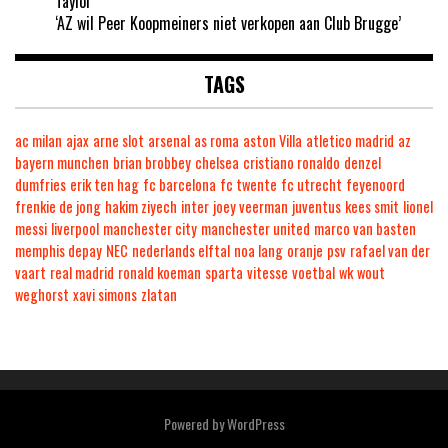
Taylor’
‘AZ wil Peer Koopmeiners niet verkopen aan Club Brugge’
TAGS
ac milan
ajax
arne slot
arsenal
as roma
aston Villa
atletico madrid
az
bayern munchen
brian brobbey
chelsea
cristiano ronaldo
denzel
dumfries
erik ten hag
fc barcelona
fc twente
fc utrecht
feyenoord
frenkie de jong
hakim ziyech
inter
joey veerman
juventus
kees smit
lionel
messi
liverpool
manchester city
manchester united
marco van basten
memphis depay
NEC
nederlands elftal
noa lang
oranje
psv
rafael van der
vaart
real madrid
ronald koeman
sparta
vitesse
voetbal
wk
wout
weghorst
xavi simons
zlatan
Powered by
WordPress