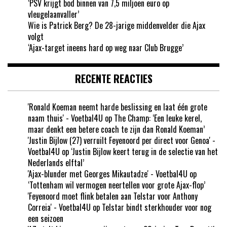
‘PSV krijgt bod binnen van 7,5 miljoen euro op
vleugelaanvaller’
Wie is Patrick Berg? De 28-jarige middenvelder die Ajax
volgt
‘Ajax-target ineens hard op weg naar Club Brugge’
RECENTE REACTIES
'Ronald Koeman neemt harde beslissing en laat één grote
naam thuis' - Voetbal4U
op
The Champ: ‘Een leuke kerel,
maar denkt een betere coach te zijn dan Ronald Koeman’
'Justin Bijlow (27) verruilt Feyenoord per direct voor Genoa' -
Voetbal4U
op
‘Justin Bijlow keert terug in de selectie van het
Nederlands elftal’
'Ajax-blunder met Georges Mikautadze' - Voetbal4U
op
‘Tottenham wil vermogen neertellen voor grote Ajax-flop’
'Feyenoord moet flink betalen aan Telstar voor Anthony
Correia' - Voetbal4U
op
Telstar bindt sterkhouder voor nog
een seizoen