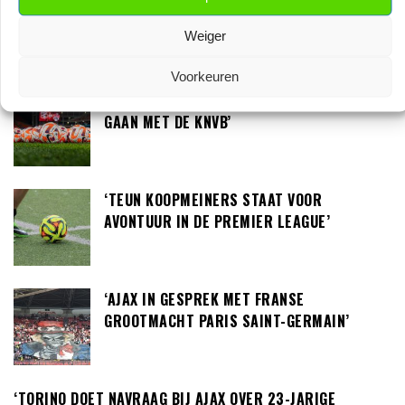
‘NOTTINGHAM FOREST AAST OP TIJJANI
REIJNDERS’
Weiger
Voorkeuren
‘LOUIS VAN GAAL BEREID OM IN GESPREK TE
GAAN MET DE KNVB’
‘TEUN KOOPMEINERS STAAT VOOR
AVONTUUR IN DE PREMIER LEAGUE’
‘AJAX IN GESPREK MET FRANSE
GROOTMACHT PARIS SAINT-GERMAIN’
‘TORINO DOET NAVRAAG BIJ AJAX OVER 23-JARIGE