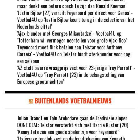
maar denkt een betere coach te zijn dan Ronald Koeman’
'Justin Bijlow (27) verruilt Feyenoord per direct voor Genoa' -
Voetbal4U
op
‘Justin Bijlow keert terug in de selectie van het
Nederlands elftal’
'Ajax-blunder met Georges Mikautadze' - Voetbal4U
op
‘Tottenham wil vermogen neertellen voor grote Ajax-flop’
'Feyenoord moet flink betalen aan Telstar voor Anthony
Correia' - Voetbal4U
op
Telstar bindt sterkhouder voor nog
een seizoen
'AZ stelt bizarre vraagprijs vast voor 23-jarige Troy Parrott' -
Voetbal4U
op
‘Troy Parrott (23) in de belangstelling van
Europese grootmachten’
BUITENLANDS VOETBALNIEUWS
Julian Brandt en Tolu Arokodare gaan de Eredivisie slopen
DONE DEAL: Telstar versterkt zich met Harrie Kuster (20)
‘Kenny Tete zou een goede speler zijn voor Feyenoord’
‘Italiaanse topclub aast op de handtekening van Kenneth