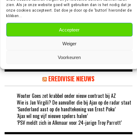
‘TEUN KOOPMEINERS STAAT VOOR
zien. Als je onze website goed wilt gebruiken dan is het nodig dat je
AVONTUUR IN DE PREMIER LEAGUE’
onze cookies accepteert. Dat doe je door op de 'button' hieronder de
klikken...
Accepteer
‘AJAX IN GESPREK MET FRANSE
Weiger
GROOTMACHT PARIS SAINT-GERMAIN’
Voorkeuren
EREDIVISIE NIEUWS
Wouter Goes zet krabbel onder nieuw contract bij AZ
Wie is Jan Virgili? De aanvaller die bij Ajax op de radar staat
‘Sunderland aast op de handtekening van Ernst Poku’
‘Ajax wil nog vijf nieuwe spelers halen’
‘PSV meldt zich in Alkmaar voor 24-jarige Troy Parrott’