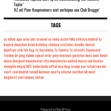
Taylor’
‘AZ wil Peer Koopmeiners niet verkopen aan Club Brugge’
TAGS
ac milan
ajax
arne slot
arsenal
as roma
aston Villa
atletico madrid
az
bayern munchen
brian brobbey
chelsea
cristiano ronaldo
denzel
dumfries
erik ten hag
fc barcelona
fc twente
fc utrecht
feyenoord
frenkie de jong
hakim ziyech
inter
joey veerman
juventus
kees smit
lionel
messi
liverpool
manchester city
manchester united
marco van basten
memphis depay
NEC
nederlands elftal
noa lang
oranje
psv
rafael van der
vaart
real madrid
ronald koeman
sparta
vitesse
voetbal
wk
wout
weghorst
xavi simons
zlatan
Powered by
WordPress