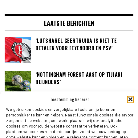
LAATSTE BERICHTEN
‘LUTSHAREL GEERTRUIDA IS NIET TE
BETALEN VOOR FEYENOORD EN PSV’
‘NOTTINGHAM FOREST AAST OP TIJJANI
REIJNDERS’
Toestemming beheren
‘LOUIS VAN GAAL BEREID OM IN GESPREK TE
We gebruiken cookies en vergelijkbare tools om je beter en
GAAN MET DE KNVB’
persoonlijker te kunnen helpen. Naast functionele cookies die ervoor
zorgen dat de website goed werkt plaatsen wij ook analytische
cookies om voor jou de website constant te verbeteren. Ook
plaatsen we cookies van derde partijen zodat we jouw gedrag op
onze website kunnen volgen en je relevante content kunnen laten