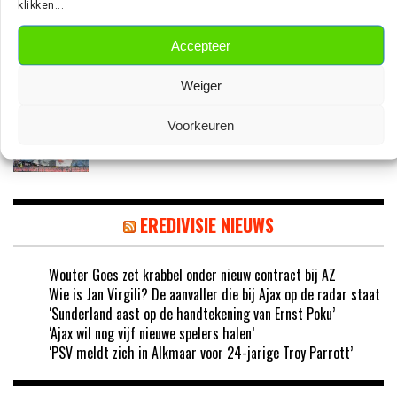
klikken...
‘TEUN KOOPMEINERS STAAT VOOR
AVONTUUR IN DE PREMIER LEAGUE’
Accepteer
Weiger
‘AJAX IN GESPREK MET FRANSE
Voorkeuren
GROOTMACHT PARIS SAINT-GERMAIN’
EREDIVISIE NIEUWS
Wouter Goes zet krabbel onder nieuw contract bij AZ
Wie is Jan Virgili? De aanvaller die bij Ajax op de radar staat
‘Sunderland aast op de handtekening van Ernst Poku’
‘Ajax wil nog vijf nieuwe spelers halen’
‘PSV meldt zich in Alkmaar voor 24-jarige Troy Parrott’