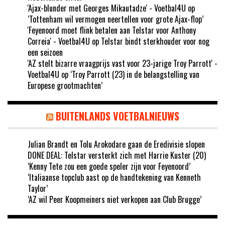
'Ajax-blunder met Georges Mikautadze' - Voetbal4U
op
‘Tottenham wil vermogen neertellen voor grote Ajax-flop’
'Feyenoord moet flink betalen aan Telstar voor Anthony
Correia' - Voetbal4U
op
Telstar bindt sterkhouder voor nog
een seizoen
'AZ stelt bizarre vraagprijs vast voor 23-jarige Troy Parrott' -
Voetbal4U
op
‘Troy Parrott (23) in de belangstelling van
Europese grootmachten’
BUITENLANDS VOETBALNIEUWS
Julian Brandt en Tolu Arokodare gaan de Eredivisie slopen
DONE DEAL: Telstar versterkt zich met Harrie Kuster (20)
‘Kenny Tete zou een goede speler zijn voor Feyenoord’
‘Italiaanse topclub aast op de handtekening van Kenneth
Taylor’
‘AZ wil Peer Koopmeiners niet verkopen aan Club Brugge’