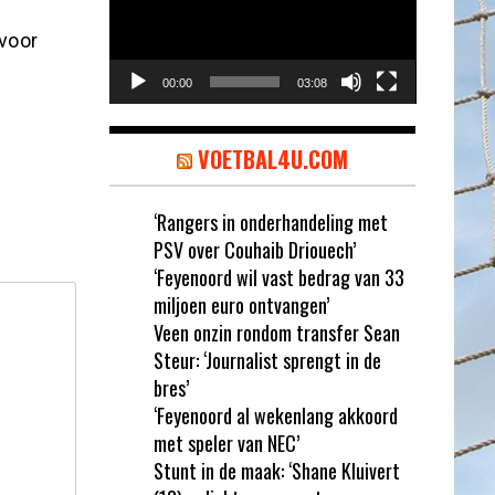
 voor
00:00
03:08
VOETBAL4U.COM
‘Rangers in onderhandeling met
PSV over Couhaib Driouech’
‘Feyenoord wil vast bedrag van 33
miljoen euro ontvangen’
Veen onzin rondom transfer Sean
Steur: ‘Journalist sprengt in de
bres’
‘Feyenoord al wekenlang akkoord
met speler van NEC’
Stunt in de maak: ‘Shane Kluivert