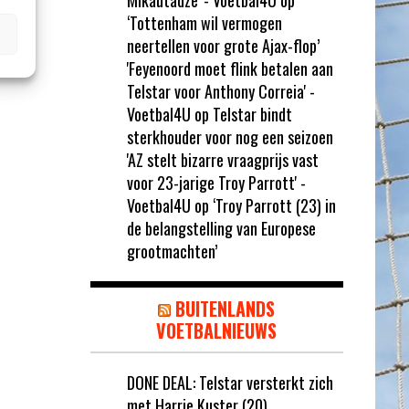
Mikautadze' - Voetbal4U
op
‘Tottenham wil vermogen
neertellen voor grote Ajax-flop’
'Feyenoord moet flink betalen aan
Telstar voor Anthony Correia' -
Voetbal4U
op
Telstar bindt
sterkhouder voor nog een seizoen
'AZ stelt bizarre vraagprijs vast
voor 23-jarige Troy Parrott' -
Voetbal4U
op
‘Troy Parrott (23) in
de belangstelling van Europese
grootmachten’
BUITENLANDS
VOETBALNIEUWS
DONE DEAL: Telstar versterkt zich
met Harrie Kuster (20)