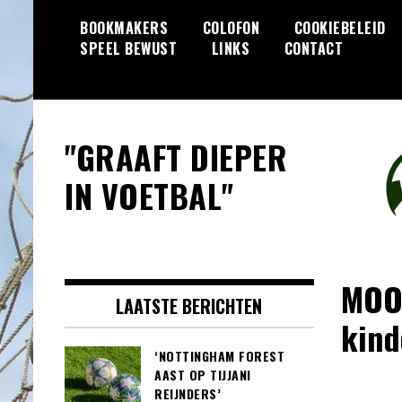
Skip
BOOKMAKERS
COLOFON
COOKIEBELEID
to
SPEEL BEWUST
LINKS
CONTACT
content
"GRAAFT DIEPER
IN VOETBAL"
MOOI
LAATSTE BERICHTEN
kind
‘NOTTINGHAM FOREST
AAST OP TIJJANI
REIJNDERS’