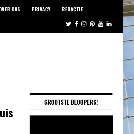
OVER ONS
PRIVACY
REDACTIE
GROOTSTE BLOOPERS!
is​
Video
Player