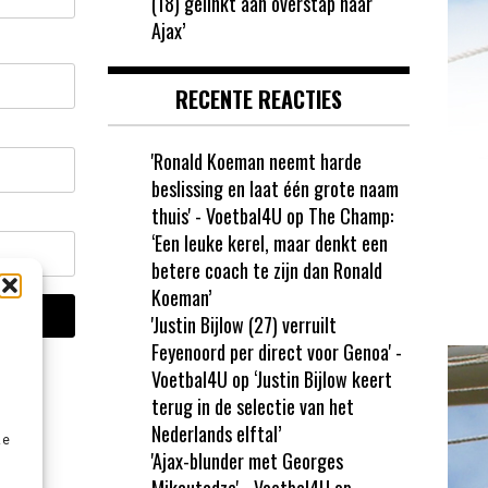
(18) gelinkt aan overstap naar
Ajax’
RECENTE REACTIES
'Ronald Koeman neemt harde
beslissing en laat één grote naam
thuis' - Voetbal4U
op
The Champ:
‘Een leuke kerel, maar denkt een
betere coach te zijn dan Ronald
Koeman’
'Justin Bijlow (27) verruilt
Feyenoord per direct voor Genoa' -
Voetbal4U
op
‘Justin Bijlow keert
terug in de selectie van het
Nederlands elftal’
ze
'Ajax-blunder met Georges