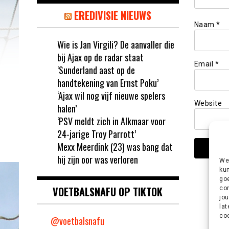
EREDIVISIE NIEUWS
Naam
*
Wie is Jan Virgili? De aanvaller die
bij Ajax op de radar staat
Email
*
‘Sunderland aast op de
handtekening van Ernst Poku’
‘Ajax wil nog vijf nieuwe spelers
Website
halen’
‘PSV meldt zich in Alkmaar voor
24-jarige Troy Parrott’
Mexx Meerdink (23) was bang dat
hij zijn oor was verloren
We 
kun
goe
VOETBALSNAFU OP TIKTOK
con
jou
lat
coo
@voetbalsnafu