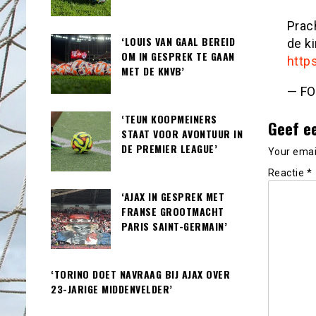
Prac
‘LOUIS VAN GAAL BEREID
de k
OM IN GESPREK TE GAAN
http
MET DE KNVB’
— FO
‘TEUN KOOPMEINERS
Geef e
STAAT VOOR AVONTUUR IN
DE PREMIER LEAGUE’
Your email
Reactie
*
‘AJAX IN GESPREK MET
FRANSE GROOTMACHT
PARIS SAINT-GERMAIN’
‘TORINO DOET NAVRAAG BIJ AJAX OVER
23-JARIGE MIDDENVELDER’