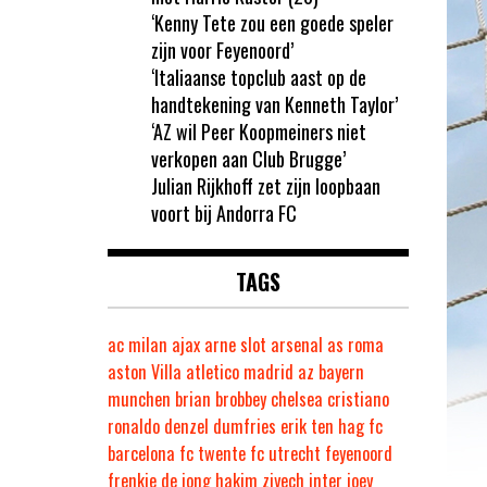
‘Kenny Tete zou een goede speler
zijn voor Feyenoord’
‘Italiaanse topclub aast op de
handtekening van Kenneth Taylor’
‘AZ wil Peer Koopmeiners niet
verkopen aan Club Brugge’
Julian Rijkhoff zet zijn loopbaan
voort bij Andorra FC
TAGS
ac milan
ajax
arne slot
arsenal
as roma
aston Villa
atletico madrid
az
bayern
munchen
brian brobbey
chelsea
cristiano
ronaldo
denzel dumfries
erik ten hag
fc
barcelona
fc twente
fc utrecht
feyenoord
frenkie de jong
hakim ziyech
inter
joey