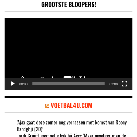
GROOTSTE BLOOPERS!
Video
Player
00:00
03:08
VOETBAL4U.COM
‘Ajax gaat deze zomer nog verrassen met komst van Roony
Bardghji (20)’
Jordi Cruijff gaat volle bak bij Ajax: ‘Maar opvolger mag de