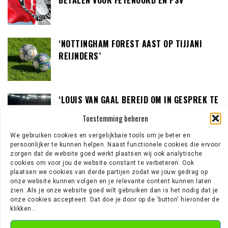
‘NOTTINGHAM FOREST AAST OP TIJJANI
REIJNDERS’
‘LOUIS VAN GAAL BEREID OM IN GESPREK TE
GAAN MET DE KNVB’
Toestemming beheren
We gebruiken cookies en vergelijkbare tools om je beter en
persoonlijker te kunnen helpen. Naast functionele cookies die ervoor
‘TEUN KOOPMEINERS STAAT VOOR
zorgen dat de website goed werkt plaatsen wij ook analytische
cookies om voor jou de website constant te verbeteren. Ook
AVONTUUR IN DE PREMIER LEAGUE’
plaatsen we cookies van derde partijen zodat we jouw gedrag op
onze website kunnen volgen en je relevante content kunnen laten
zien. Als je onze website goed wilt gebruiken dan is het nodig dat je
onze cookies accepteert. Dat doe je door op de 'button' hieronder de
klikken...
‘AJAX IN GESPREK MET FRANSE
GROOTMACHT PARIS SAINT-GERMAIN’