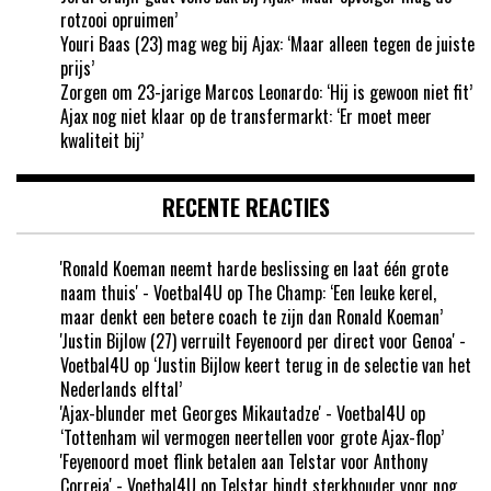
rotzooi opruimen’
Youri Baas (23) mag weg bij Ajax: ‘Maar alleen tegen de juiste
prijs’
Zorgen om 23-jarige Marcos Leonardo: ‘Hij is gewoon niet fit’
Ajax nog niet klaar op de transfermarkt: ‘Er moet meer
kwaliteit bij’
RECENTE REACTIES
'Ronald Koeman neemt harde beslissing en laat één grote
naam thuis' - Voetbal4U
op
The Champ: ‘Een leuke kerel,
maar denkt een betere coach te zijn dan Ronald Koeman’
'Justin Bijlow (27) verruilt Feyenoord per direct voor Genoa' -
Voetbal4U
op
‘Justin Bijlow keert terug in de selectie van het
Nederlands elftal’
'Ajax-blunder met Georges Mikautadze' - Voetbal4U
op
‘Tottenham wil vermogen neertellen voor grote Ajax-flop’
'Feyenoord moet flink betalen aan Telstar voor Anthony
Correia' - Voetbal4U
op
Telstar bindt sterkhouder voor nog