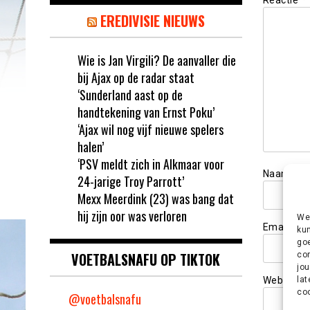
Reactie
*
EREDIVISIE NIEUWS
Wie is Jan Virgili? De aanvaller die
bij Ajax op de radar staat
‘Sunderland aast op de
handtekening van Ernst Poku’
‘Ajax wil nog vijf nieuwe spelers
halen’
‘PSV meldt zich in Alkmaar voor
Naam
*
24-jarige Troy Parrott’
Mexx Meerdink (23) was bang dat
hij zijn oor was verloren
We 
Email
*
kun
goe
VOETBALSNAFU OP TIKTOK
con
jou
lat
Website
coo
@voetbalsnafu