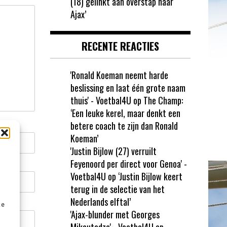
(18) gelinkt aan overstap naar
Ajax’
RECENTE REACTIES
'Ronald Koeman neemt harde
beslissing en laat één grote naam
thuis' - Voetbal4U
op
The Champ:
‘Een leuke kerel, maar denkt een
betere coach te zijn dan Ronald
Koeman’
'Justin Bijlow (27) verruilt
Feyenoord per direct voor Genoa' -
Voetbal4U
op
‘Justin Bijlow keert
terug in de selectie van het
Nederlands elftal’
ze
'Ajax-blunder met Georges