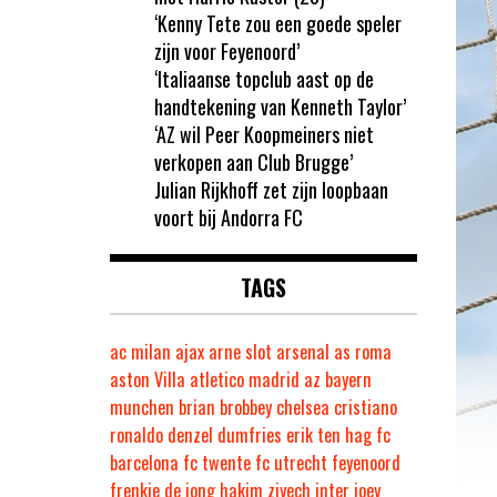
‘Kenny Tete zou een goede speler
zijn voor Feyenoord’
‘Italiaanse topclub aast op de
handtekening van Kenneth Taylor’
‘AZ wil Peer Koopmeiners niet
verkopen aan Club Brugge’
Julian Rijkhoff zet zijn loopbaan
voort bij Andorra FC
TAGS
ac milan
ajax
arne slot
arsenal
as roma
aston Villa
atletico madrid
az
bayern
munchen
brian brobbey
chelsea
cristiano
ronaldo
denzel dumfries
erik ten hag
fc
barcelona
fc twente
fc utrecht
feyenoord
frenkie de jong
hakim ziyech
inter
joey