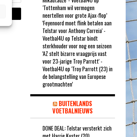
Mikautadze' - Voetbal4U
op
‘Tottenham wil vermogen
neertellen voor grote Ajax-flop’
'Feyenoord moet flink betalen aan
Telstar voor Anthony Correia' -
Voetbal4U
op
Telstar bindt
sterkhouder voor nog een seizoen
'AZ stelt bizarre vraagprijs vast
voor 23-jarige Troy Parrott' -
Voetbal4U
op
‘Troy Parrott (23) in
de belangstelling van Europese
grootmachten’
BUITENLANDS
VOETBALNIEUWS
DONE DEAL: Telstar versterkt zich
met Harrie Kuster (20)