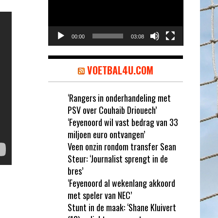
00:00
03:08
VOETBAL4U.COM
‘Rangers in onderhandeling met
PSV over Couhaib Driouech’
‘Feyenoord wil vast bedrag van 33
miljoen euro ontvangen’
Veen onzin rondom transfer Sean
Steur: ‘Journalist sprengt in de
bres’
‘Feyenoord al wekenlang akkoord
met speler van NEC’
Stunt in de maak: ‘Shane Kluivert