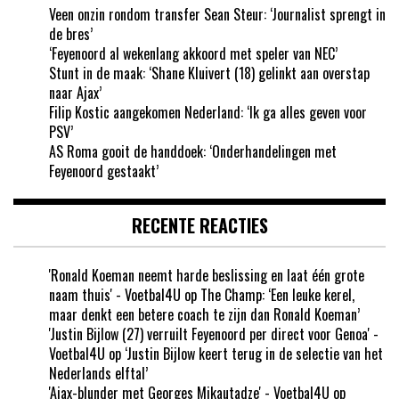
Veen onzin rondom transfer Sean Steur: ‘Journalist sprengt in
de bres’
‘Feyenoord al wekenlang akkoord met speler van NEC’
Stunt in de maak: ‘Shane Kluivert (18) gelinkt aan overstap
naar Ajax’
Filip Kostic aangekomen Nederland: ‘Ik ga alles geven voor
PSV’
AS Roma gooit de handdoek: ‘Onderhandelingen met
Feyenoord gestaakt’
RECENTE REACTIES
'Ronald Koeman neemt harde beslissing en laat één grote
naam thuis' - Voetbal4U
op
The Champ: ‘Een leuke kerel,
maar denkt een betere coach te zijn dan Ronald Koeman’
'Justin Bijlow (27) verruilt Feyenoord per direct voor Genoa' -
Voetbal4U
op
‘Justin Bijlow keert terug in de selectie van het
Nederlands elftal’
'Ajax-blunder met Georges Mikautadze' - Voetbal4U
op