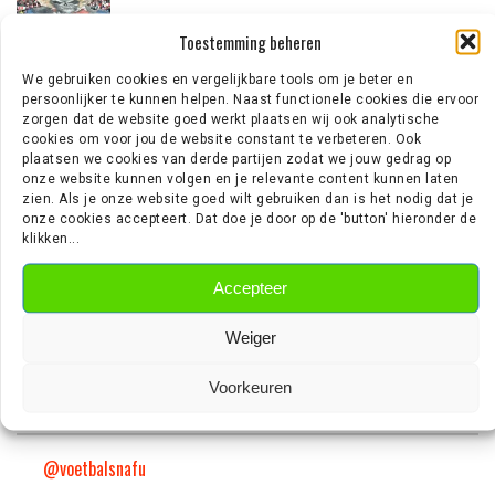
Toestemming beheren
‘TORINO DOET NAVRAAG BIJ AJAX OVER 23-JARIGE
We gebruiken cookies en vergelijkbare tools om je beter en
MIDDENVELDER’
persoonlijker te kunnen helpen. Naast functionele cookies die ervoor
zorgen dat de website goed werkt plaatsen wij ook analytische
cookies om voor jou de website constant te verbeteren. Ook
plaatsen we cookies van derde partijen zodat we jouw gedrag op
EREDIVISIE NIEUWS
onze website kunnen volgen en je relevante content kunnen laten
zien. Als je onze website goed wilt gebruiken dan is het nodig dat je
onze cookies accepteert. Dat doe je door op de 'button' hieronder de
klikken...
Wie is Jan Virgili? De aanvaller die bij Ajax op de radar staat
‘Sunderland aast op de handtekening van Ernst Poku’
Accepteer
‘Ajax wil nog vijf nieuwe spelers halen’
‘PSV meldt zich in Alkmaar voor 24-jarige Troy Parrott’
Mexx Meerdink (23) was bang dat hij zijn oor was verloren
Weiger
Voorkeuren
VOETBALSNAFU OP TIKTOK
@voetbalsnafu