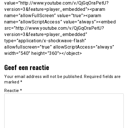
value=”http://www.youtube.com/v/QjGqOraPetU?
version=3&feature=player_embedded”><param
name=”allowFullScreen” value=”true”><param
name=”allowScriptAccess” value=”always”><embed
src=”http://www.youtube.com/v/QjGqOraPetU?
version=3&feature=player_embedded”
type=”application/x-shockwave-flash”
allowfullscreen=”true” allowScriptAccess=”always”
width=”540″ height=”360″></object>
Geef een reactie
Your email address will not be published.
Required fields are
marked
*
Reactie
*