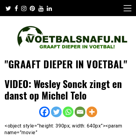
Skip
to
content
"GRAAFT DIEPER IN VOETBAL"
VIDEO: Wesley Sonck zingt en
danst op Michel Telo
<object style=”height: 390px; width: 640px”><param
name=”movie”