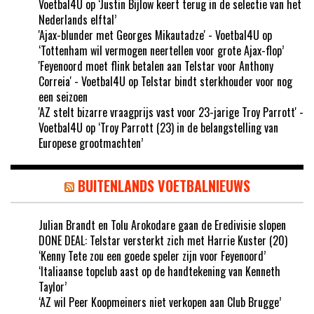
Voetbal4U
op
‘Justin Bijlow keert terug in de selectie van het
Nederlands elftal’
'Ajax-blunder met Georges Mikautadze' - Voetbal4U
op
‘Tottenham wil vermogen neertellen voor grote Ajax-flop’
'Feyenoord moet flink betalen aan Telstar voor Anthony
Correia' - Voetbal4U
op
Telstar bindt sterkhouder voor nog
een seizoen
'AZ stelt bizarre vraagprijs vast voor 23-jarige Troy Parrott' -
Voetbal4U
op
‘Troy Parrott (23) in de belangstelling van
Europese grootmachten’
BUITENLANDS VOETBALNIEUWS
Julian Brandt en Tolu Arokodare gaan de Eredivisie slopen
DONE DEAL: Telstar versterkt zich met Harrie Kuster (20)
‘Kenny Tete zou een goede speler zijn voor Feyenoord’
‘Italiaanse topclub aast op de handtekening van Kenneth
Taylor’
‘AZ wil Peer Koopmeiners niet verkopen aan Club Brugge’