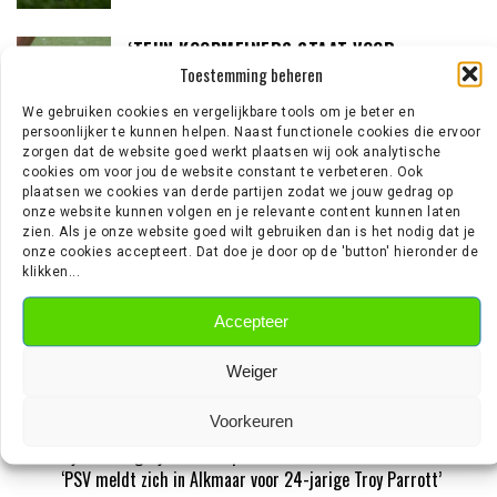
‘TEUN KOOPMEINERS STAAT VOOR
Toestemming beheren
AVONTUUR IN DE PREMIER LEAGUE’
We gebruiken cookies en vergelijkbare tools om je beter en
persoonlijker te kunnen helpen. Naast functionele cookies die ervoor
zorgen dat de website goed werkt plaatsen wij ook analytische
‘AJAX IN GESPREK MET FRANSE
cookies om voor jou de website constant te verbeteren. Ook
plaatsen we cookies van derde partijen zodat we jouw gedrag op
GROOTMACHT PARIS SAINT-GERMAIN’
onze website kunnen volgen en je relevante content kunnen laten
zien. Als je onze website goed wilt gebruiken dan is het nodig dat je
onze cookies accepteert. Dat doe je door op de 'button' hieronder de
klikken...
EREDIVISIE NIEUWS
Accepteer
Weiger
Wouter Goes zet krabbel onder nieuw contract bij AZ
Wie is Jan Virgili? De aanvaller die bij Ajax op de radar staat
Voorkeuren
‘Sunderland aast op de handtekening van Ernst Poku’
‘Ajax wil nog vijf nieuwe spelers halen’
‘PSV meldt zich in Alkmaar voor 24-jarige Troy Parrott’