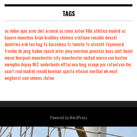
TAGS
ac milan
ajax
arne slot
arsenal
as roma
aston Villa
atletico madrid
az
bayern munchen
brian brobbey
chelsea
cristiano ronaldo
denzel
dumfries
erik ten hag
fc barcelona
fc twente
fc utrecht
feyenoord
frenkie de jong
hakim ziyech
inter
joey veerman
juventus
kees smit
lionel
messi
liverpool
manchester city
manchester united
marco van basten
memphis depay
NEC
nederlands elftal
noa lang
oranje
psv
rafael van der
vaart
real madrid
ronald koeman
sparta
vitesse
voetbal
wk
wout
weghorst
xavi simons
zlatan
Powered by
WordPress