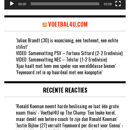
00:00
03:08
VOETBAL4U.COM
‘Julian Brandt (30) is waanzinnig, een techneut, een echte
stilist’
VIDEO: Samenvatting PSV – Fortuna Sittard (2-2 Eredivisie)
VIDEO: Samenvatting NEC – Telstar (1-2 Eredivisie)
‘Ajax haalt met hem een speler van wereldklasse binnen’
‘Feyenoord zet in op huurdeal met een koopoptie’
RECENTE REACTIES
'Ronald Koeman neemt harde beslissing en laat één grote
naam thuis' - Voetbal4U
op
The Champ: ‘Een leuke kerel,
maar denkt een betere coach te zijn dan Ronald Koeman’
'Justin Bijlow (27) verruilt Feyenoord per direct voor Genoa' -