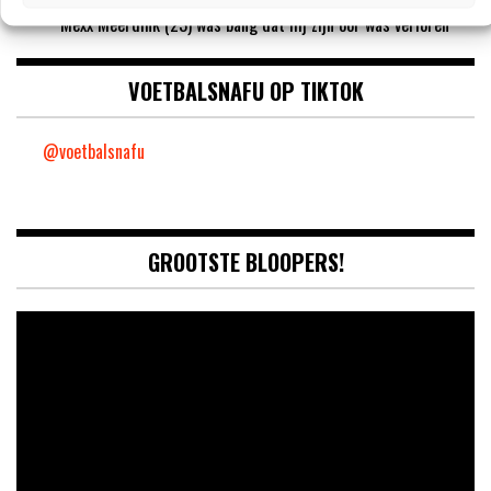
‘PSV meldt zich in Alkmaar voor 24-jarige Troy Parrott’
Mexx Meerdink (23) was bang dat hij zijn oor was verloren
VOETBALSNAFU OP TIKTOK
@voetbalsnafu
GROOTSTE BLOOPERS!
Video
Player