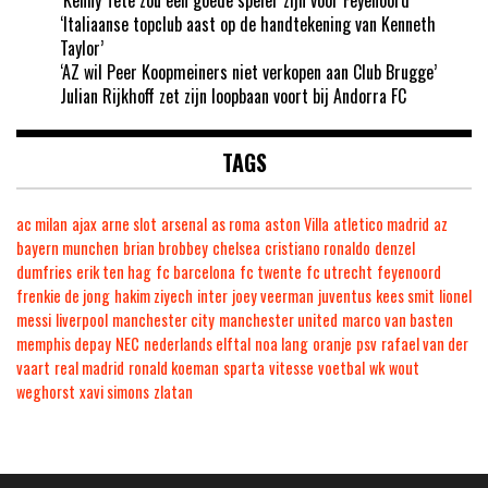
‘Italiaanse topclub aast op de handtekening van Kenneth
Taylor’
‘AZ wil Peer Koopmeiners niet verkopen aan Club Brugge’
Julian Rijkhoff zet zijn loopbaan voort bij Andorra FC
TAGS
ac milan
ajax
arne slot
arsenal
as roma
aston Villa
atletico madrid
az
bayern munchen
brian brobbey
chelsea
cristiano ronaldo
denzel
dumfries
erik ten hag
fc barcelona
fc twente
fc utrecht
feyenoord
frenkie de jong
hakim ziyech
inter
joey veerman
juventus
kees smit
lionel
messi
liverpool
manchester city
manchester united
marco van basten
memphis depay
NEC
nederlands elftal
noa lang
oranje
psv
rafael van der
vaart
real madrid
ronald koeman
sparta
vitesse
voetbal
wk
wout
weghorst
xavi simons
zlatan