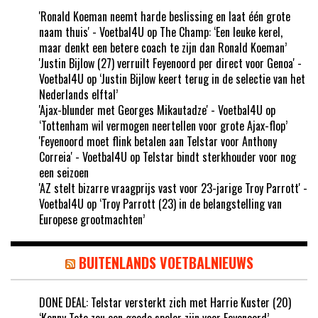
'Ronald Koeman neemt harde beslissing en laat één grote
naam thuis' - Voetbal4U
op
The Champ: ‘Een leuke kerel,
maar denkt een betere coach te zijn dan Ronald Koeman’
'Justin Bijlow (27) verruilt Feyenoord per direct voor Genoa' -
Voetbal4U
op
‘Justin Bijlow keert terug in de selectie van het
Nederlands elftal’
'Ajax-blunder met Georges Mikautadze' - Voetbal4U
op
‘Tottenham wil vermogen neertellen voor grote Ajax-flop’
'Feyenoord moet flink betalen aan Telstar voor Anthony
Correia' - Voetbal4U
op
Telstar bindt sterkhouder voor nog
een seizoen
'AZ stelt bizarre vraagprijs vast voor 23-jarige Troy Parrott' -
Voetbal4U
op
‘Troy Parrott (23) in de belangstelling van
Europese grootmachten’
BUITENLANDS VOETBALNIEUWS
DONE DEAL: Telstar versterkt zich met Harrie Kuster (20)
‘Kenny Tete zou een goede speler zijn voor Feyenoord’