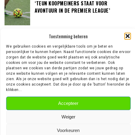
‘TEUN KOOPMEINERS STAAT VOOR
AVONTUUR IN DE PREMIER LEAGUE’
Toestemming beheren
‘AJAX IN GESPREK MET FRANSE
GROOTMACHT PARIS SAINT-GERMAIN’
We gebruiken cookies en vergelijkbare tools om je beter en
persoonlijker te kunnen helpen. Naast functionele cookies die ervoor
zorgen dat de website goed werkt plaatsen wij ook analytische
cookies om voor jou de website constant te verbeteren. Ook
plaatsen we cookies van derde partijen zodat we jouw gedrag op
‘TORINO DOET NAVRAAG BIJ AJAX OVER 23-JARIGE
onze website kunnen volgen en je relevante content kunnen laten
MIDDENVELDER’
zien. Als je onze website goed wilt gebruiken dan is het nodig dat je
onze cookies accepteert. Dat doe je door op de 'button' hieronder de
klikken...
EREDIVISIE NIEUWS
Accepteer
Wie is Jan Virgili? De aanvaller die bij Ajax op de radar staat
Weiger
‘Sunderland aast op de handtekening van Ernst Poku’
‘Ajax wil nog vijf nieuwe spelers halen’
Voorkeuren