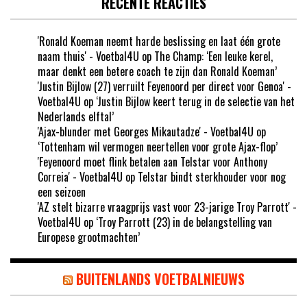
RECENTE REACTIES
'Ronald Koeman neemt harde beslissing en laat één grote
naam thuis' - Voetbal4U
op
The Champ: ‘Een leuke kerel,
maar denkt een betere coach te zijn dan Ronald Koeman’
'Justin Bijlow (27) verruilt Feyenoord per direct voor Genoa' -
Voetbal4U
op
‘Justin Bijlow keert terug in de selectie van het
Nederlands elftal’
'Ajax-blunder met Georges Mikautadze' - Voetbal4U
op
‘Tottenham wil vermogen neertellen voor grote Ajax-flop’
'Feyenoord moet flink betalen aan Telstar voor Anthony
Correia' - Voetbal4U
op
Telstar bindt sterkhouder voor nog
een seizoen
'AZ stelt bizarre vraagprijs vast voor 23-jarige Troy Parrott' -
Voetbal4U
op
‘Troy Parrott (23) in de belangstelling van
Europese grootmachten’
BUITENLANDS VOETBALNIEUWS