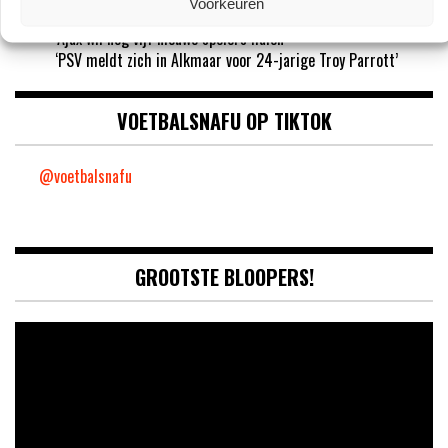
Voorkeuren
‘Sunderland aast op de handtekening van Ernst Poku’
‘Ajax wil nog vijf nieuwe spelers halen’
‘PSV meldt zich in Alkmaar voor 24-jarige Troy Parrott’
VOETBALSNAFU OP TIKTOK
@voetbalsnafu
GROOTSTE BLOOPERS!
Video
Player