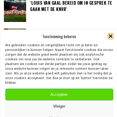
‘LOUIS VAN GAAL BEREID OM IN GESPREK TE
GAAN MET DE KNVB’
‘TEUN KOOPMEINERS STAAT VOOR
Toestemming beheren
AVONTUUR IN DE PREMIER LEAGUE’
We gebruiken cookies en vergelijkbare tools om je beter en
persoonlijker te kunnen helpen. Naast functionele cookies die ervoor
zorgen dat de website goed werkt plaatsen wij ook analytische
‘AJAX IN GESPREK MET FRANSE
cookies om voor jou de website constant te verbeteren. Ook
plaatsen we cookies van derde partijen zodat we jouw gedrag op
GROOTMACHT PARIS SAINT-GERMAIN’
onze website kunnen volgen en je relevante content kunnen laten
zien. Als je onze website goed wilt gebruiken dan is het nodig dat je
onze cookies accepteert. Dat doe je door op de 'button' hieronder de
klikken...
EREDIVISIE NIEUWS
Accepteer
Weiger
Wouter Goes zet krabbel onder nieuw contract bij AZ
Wie is Jan Virgili? De aanvaller die bij Ajax op de radar staat