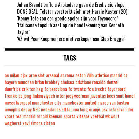
Julian Brandt en Tolu Arokodare gaan de Eredivisie slopen
DONE DEAL: Telstar versterkt zich met Harrie Kuster (20)
‘Kenny Tete zou een goede speler zijn voor Feyenoord’
‘Italiaanse topclub aast op de handtekening van Kenneth
Taylor’
‘AZ wil Peer Koopmeiners niet verkopen aan Club Brugge’
TAGS
ac milan
ajax
arne slot
arsenal
as roma
aston Villa
atletico madrid
az
bayern munchen
brian brobbey
chelsea
cristiano ronaldo
denzel
dumfries
erik ten hag
fc barcelona
fc twente
fc utrecht
feyenoord
frenkie de jong
hakim ziyech
inter
joey veerman
juventus
kees smit
lionel
messi
liverpool
manchester city
manchester united
marco van basten
memphis depay
NEC
nederlands elftal
noa lang
oranje
psv
rafael van der
vaart
real madrid
ronald koeman
sparta
vitesse
voetbal
wk
wout
weghorst
xavi simons
zlatan