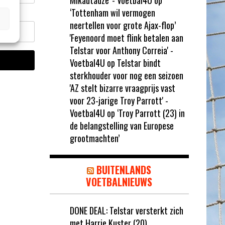
Mikautadze' - Voetbal4U
op
‘Tottenham wil vermogen
neertellen voor grote Ajax-flop’
'Feyenoord moet flink betalen aan
Telstar voor Anthony Correia' -
Voetbal4U
op
Telstar bindt
sterkhouder voor nog een seizoen
'AZ stelt bizarre vraagprijs vast
voor 23-jarige Troy Parrott' -
Voetbal4U
op
‘Troy Parrott (23) in
de belangstelling van Europese
grootmachten’
BUITENLANDS
VOETBALNIEUWS
DONE DEAL: Telstar versterkt zich
met Harrie Kuster (20)