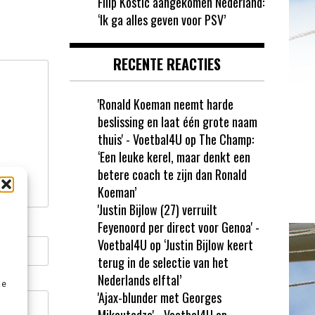
Filip Kostic aangekomen Nederland:
‘Ik ga alles geven voor PSV’
RECENTE REACTIES
'Ronald Koeman neemt harde
beslissing en laat één grote naam
thuis' - Voetbal4U
op
The Champ:
‘Een leuke kerel, maar denkt een
betere coach te zijn dan Ronald
Koeman’
'Justin Bijlow (27) verruilt
Feyenoord per direct voor Genoa' -
Voetbal4U
op
‘Justin Bijlow keert
terug in de selectie van het
Nederlands elftal’
ze
'Ajax-blunder met Georges