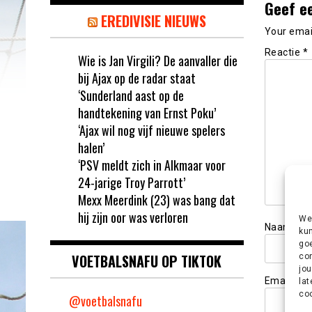
Geef e
EREDIVISIE NIEUWS
Your email
Reactie
*
Wie is Jan Virgili? De aanvaller die
bij Ajax op de radar staat
‘Sunderland aast op de
handtekening van Ernst Poku’
‘Ajax wil nog vijf nieuwe spelers
halen’
‘PSV meldt zich in Alkmaar voor
24-jarige Troy Parrott’
Mexx Meerdink (23) was bang dat
hij zijn oor was verloren
We 
Naam
*
kun
goe
VOETBALSNAFU OP TIKTOK
con
jou
Email
*
lat
coo
@voetbalsnafu