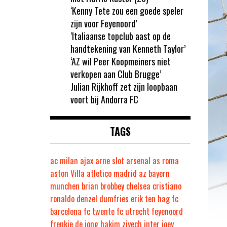
‘Kenny Tete zou een goede speler
zijn voor Feyenoord’
‘Italiaanse topclub aast op de
handtekening van Kenneth Taylor’
‘AZ wil Peer Koopmeiners niet
verkopen aan Club Brugge’
Julian Rijkhoff zet zijn loopbaan
voort bij Andorra FC
TAGS
ac milan
ajax
arne slot
arsenal
as roma
aston Villa
atletico madrid
az
bayern
munchen
brian brobbey
chelsea
cristiano
ronaldo
denzel dumfries
erik ten hag
fc
barcelona
fc twente
fc utrecht
feyenoord
frenkie de jong
hakim ziyech
inter
joey