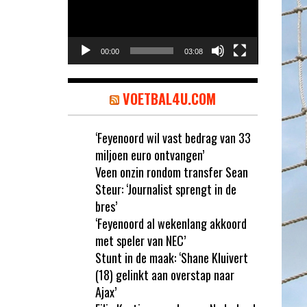
00:00
03:08
VOETBAL4U.COM
‘Feyenoord wil vast bedrag van 33
miljoen euro ontvangen’
Veen onzin rondom transfer Sean
Steur: ‘Journalist sprengt in de
bres’
‘Feyenoord al wekenlang akkoord
met speler van NEC’
Stunt in de maak: ‘Shane Kluivert
(18) gelinkt aan overstap naar
Ajax’